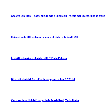
Andorra Epic 2026 – patru zile de mtb pe unele dintre cele mai spectaculoase trasee
Chinezii de la XDS au lansat gama de biciclete de top X-LAB
În vizită la fabrica de biciclete KROSS din Polonia
Bicicletă electrică Cycle Pro de oraș pentru doar 2.799 lei
Cea de-a doua bicicletă cargo de la Specialized, Turbo Porto