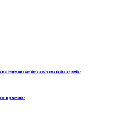
e mai importante campionate europene dedicate tinerilor
eMTB și familiilor