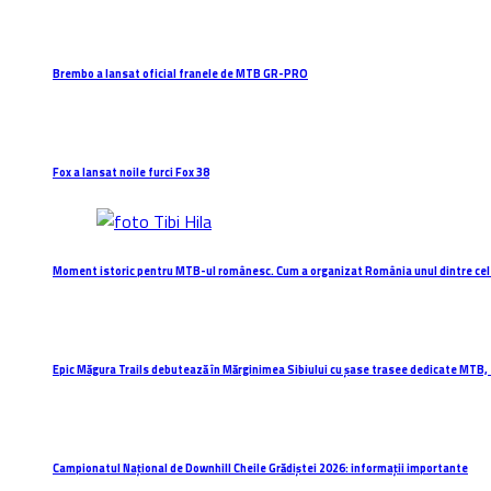
Brembo a lansat oficial franele de MTB GR-PRO
Fox a lansat noile furci Fox 38
Moment istoric pentru MTB-ul românesc. Cum a organizat România unul dintre cel
Epic Măgura Trails debutează în Mărginimea Sibiului cu șase trasee dedicate MTB, 
Campionatul Național de Downhill Cheile Grădiștei 2026: informații importante