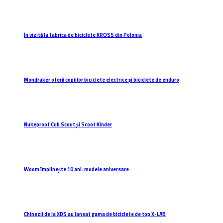
În vizită la fabrica de biciclete KROSS din Polonia
Mondraker oferă copiilor biciclete electrice și biciclete de enduro
Nukeproof Cub Scout și Scoot Kinder
Woom împlinește 10 ani: modele aniversare
Chinezii de la XDS au lansat gama de biciclete de top X-LAB