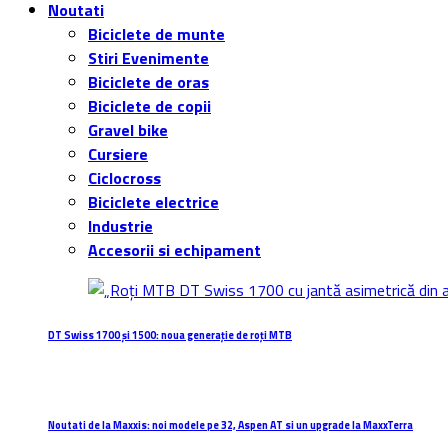
Noutati
Biciclete de munte
Stiri Evenimente
Biciclete de oras
Biciclete de copii
Gravel bike
Cursiere
Ciclocross
Biciclete electrice
Industrie
Accesorii si echipament
DT Swiss 1700 și 1500: noua generație de roți MTB
Noutati de la Maxxis: noi modele pe 32, Aspen AT si un upgrade la MaxxTerra