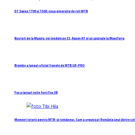
DT Swiss 1700 și 1500: noua generație de roți MTB
Noutati de la Maxxis: noi modele pe 32, Aspen AT si un upgrade la MaxxTerra
Brembo a lansat oficial franele de MTB GR-PRO
Fox a lansat noile furci Fox 38
Moment istoric pentru MTB-ul românesc. Cum a organizat România unul dintre cel