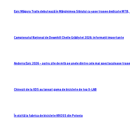
Epic Măgura Trails debutează în Mărginimea Sibiului cu șase trasee dedicate MTB, 
Campionatul Național de Downhill Cheile Grădiștei 2026: informații importante
Andorra Epic 2026 – patru zile de mtb pe unele dintre cele mai spectaculoase trasee
Chinezii de la XDS au lansat gama de biciclete de top X-LAB
În vizită la fabrica de biciclete KROSS din Polonia