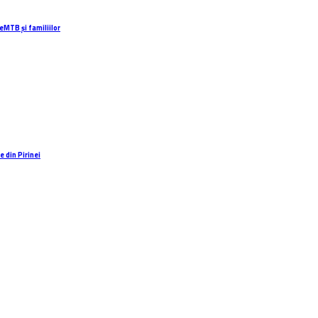
eMTB și familiilor
 din Pirinei