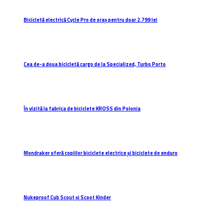
Bicicletă electrică Cycle Pro de oraș pentru doar 2.799 lei
Cea de-a doua bicicletă cargo de la Specialized, Turbo Porto
În vizită la fabrica de biciclete KROSS din Polonia
Mondraker oferă copiilor biciclete electrice și biciclete de enduro
Nukeproof Cub Scout și Scoot Kinder