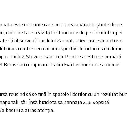
nata este un nume care nu a prea apărut în știrile de pe
 dar cine face o vizită la standurile de pe circuitul Cupei
oate să observe că modelul Zannata Z46 Disc este extrem
lul unora dintre cei mai buni sportivi de ciclocros din lume,
p ca Ridley, Stevens sau Trek. Printre aceștia se numără
l Boros sau cempioana Italiei Eva Lechner care a condus
rsă reușind să se țină în spatele liderilor cu un rezultat bun
onaționalii săi. Însă bicicleta sa Zannata Z46 vopsită
/albastru a atras atenția.