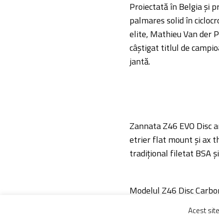
Proiectată în Belgia și 
palmares solid în ciclocr
elite, Mathieu Van der Po
câștigat titlul de campi
jantă.
Zannata Z46 EVO Disc are
etrier flat mount și ax 
tradițional filetat BSA ș
Modelul Z46 Disc Carbon 
grade, al tijei de șa de
Acest sit
lungime de 425 mm a cha