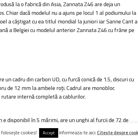
produsă la o fabrică din Asia, Zannata Z46 are deja un
os. Chiar dacă modelul nu a ajuns pe locul 1 al podiumului la
el a câștigat cu ea titlul mondial la juniori iar Sanne Cant a
oană a Belgiei cu modelul anterior Zannata Z46 cu frâne pe
 un cadru din carbon UD, cu furcă conică de 1.5, discuri cu
thru de 12 mm la ambele roți. Cadrul are monobloc
i rutare internă completă a cablurilor.
e disponibil în 5 mărimi, are un unghi al furcii de 72 de
 74 de grade, o înălțime de 60 mm a monoblocului și o
e folosește cookies!
Informeaza-te aici:
Citeste despre cooki
Accept
instay-urilor.