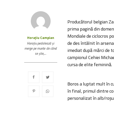
Producătorul belgian Zan
prima pagină din domeniu,
Mondiale de ciclocros p
Horațiu Campian
de des întâlnit în arsena
Horaţiu pedalează şi
merge pe munte de când
imediat după mărci de to
se ştie,…
campionul Cehiei Michae
cursa de elite feminină.
Boros a luptat mult în cu
în final, primul dintre c
personalizat în alb/roșu