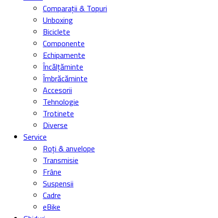
Comparații & Topuri
Unboxing
Biciclete
Componente
Echipamente
Încălțăminte
Îmbrăcăminte
Accesorii
Tehnologie
Trotinete
Diverse
Service
Roți & anvelope
Transmisie
Frâne
Suspensii
Cadre
eBike