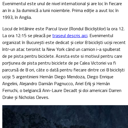
Evenimentul este unul de nivel international și are loc în fiecare
an în a 3a duminică a lunii noiembrie. Prima ediție a avut loc în
1993, în Anglia.
Locul de întâlnire este Parcul Izvor (Rondul Bicicliștilor) la ora 12.
La ora 12:15 se pleacă pe
traseul descris aici
. Evenimentul
organizat în București este dedicat și celor 8 bicicliști uciși recent
într-un atac terorist la New York când un camion i-a spulberat
de pe pista pentru biciclete. Acesta este si motivul pentru care
porțiunea de pista pentru biciclete de pe Calea Victoriei va fi
parcursă de 8 ori, câte o dată pentru fiecare dintre cei 8 bicicliști
uciși: 5 argentinieni Hernán Diego Mendoza, Diego Enrique
Angelini, Alejandro Damián Pagnucco, Ariel Erlij și Hernán
Ferruchi, o belgiancă Ann-Laure Decadt și doi americani Darren
Drake și Nicholas Cleves.