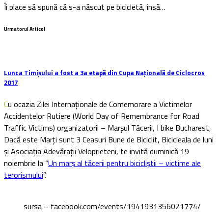
Îi place să spună că s-a născut pe bicicletă, însă…
Urmatorul Articol
Lunca Timișului a fost a 3a etapă din Cupa Națională de Ciclocros
2017
Cu ocazia Zilei Internaționale de Comemorare a Victimelor
Accidentelor Rutiere (World Day of Remembrance for Road
Traffic Victims) organizatorii – Marșul Tăcerii, I bike Bucharest,
Dacă este Marți sunt 3 Ceasuri Bune de Biciclit, Bicicleala de luni
și Asociația Adevărații Veloprieteni, te invită duminică 19
noiembrie la “
Un marș al tăcerii pentru bicicliștii – victime ale
terorismului
”.
sursa – facebook.com/events/1941931356021774/