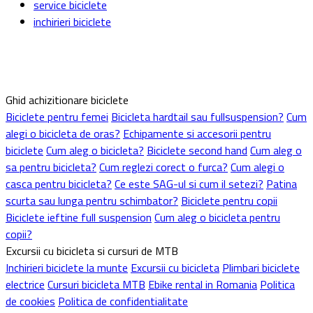
service biciclete
inchirieri biciclete
Ghid achizitionare biciclete
Biciclete pentru femei
Bicicleta hardtail sau fullsuspension?
Cum
alegi o bicicleta de oras?
Echipamente si accesorii pentru
biciclete
Cum aleg o bicicleta?
Biciclete second hand
Cum aleg o
sa pentru bicicleta?
Cum reglezi corect o furca?
Cum alegi o
casca pentru bicicleta?
Ce este SAG-ul si cum il setezi?
Patina
scurta sau lunga pentru schimbator?
Biciclete pentru copii
Biciclete ieftine full suspension
Cum aleg o bicicleta pentru
copii?
Excursii cu bicicleta si cursuri de MTB
Inchirieri biciclete la munte
Excursii cu bicicleta
Plimbari biciclete
electrice
Cursuri bicicleta MTB
Ebike rental in Romania
Politica
de cookies
Politica de confidentialitate