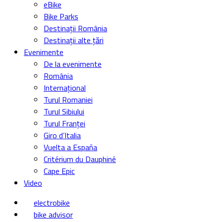
eBike
Bike Parks
Destinații România
Destinații alte țări
Evenimente
De la evenimente
România
Internațional
Turul Romaniei
Turul Sibiului
Turul Franței
Giro d’Italia
Vuelta a España
Critérium du Dauphiné
Cape Epic
Video
electrobike
bike advisor