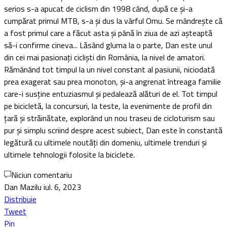
serios s-a apucat de ciclism din 1998 când, după ce și-a
cumpărat primul MTB, s-a și dus la vârful Omu. Se mândrește că
a fost primul care a făcut asta și până în ziua de azi așteaptă
să-i confirme cineva... Lăsând gluma la o parte, Dan este unul
din cei mai pasionați cicliști din România, la nivel de amatori.
Rămânând tot timpul la un nivel constant al pasiunii, niciodată
prea exagerat sau prea monoton, și-a angrenat întreaga familie
care-i susține entuziasmul și pedalează alături de el. Tot timpul
pe bicicletă, la concursuri, la teste, la evenimente de profil din
țară și străinătate, explorând un nou traseu de cicloturism sau
pur și simplu scriind despre acest subiect, Dan este în constantă
legătură cu ultimele noutăți din domeniu, ultimele trenduri și
ultimele tehnologii folosite la biciclete.
Niciun comentariu
Dan Mazilu
iul. 6, 2023
Distribuie
Tweet
Pin