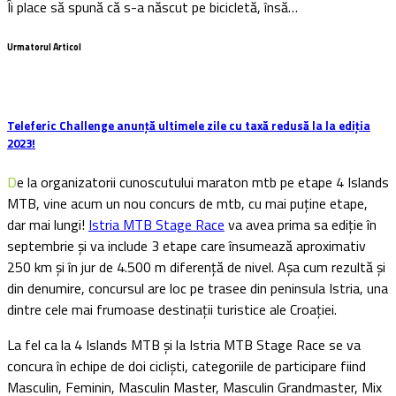
Îi place să spună că s-a născut pe bicicletă, însă…
Urmatorul Articol
Teleferic Challenge anunță ultimele zile cu taxă redusă la la ediția
2023!
De la organizatorii cunoscutului maraton mtb pe etape 4 Islands
MTB, vine acum un nou concurs de mtb, cu mai puține etape,
dar mai lungi!
Istria MTB Stage Race
va avea prima sa ediție în
septembrie și va include 3 etape care însumează aproximativ
250 km și în jur de 4.500 m diferență de nivel. Așa cum rezultă și
din denumire, concursul are loc pe trasee din peninsula Istria, una
dintre cele mai frumoase destinații turistice ale Croației.
La fel ca la 4 Islands MTB și la Istria MTB Stage Race se va
concura în echipe de doi cicliști, categoriile de participare fiind
Masculin, Feminin, Masculin Master, Masculin Grandmaster, Mix