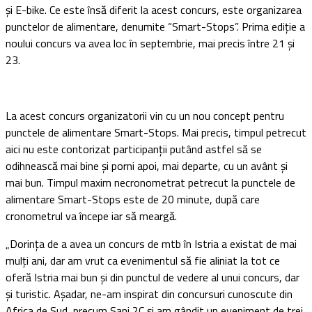
și E-bike. Ce este însă diferit la acest concurs, este organizarea
punctelor de alimentare, denumite “Smart-Stops”. Prima ediție a
noului concurs va avea loc în septembrie, mai precis între 21 și
23.
La acest concurs organizatorii vin cu un nou concept pentru
punctele de alimentare Smart-Stops. Mai precis, timpul petrecut
aici nu este contorizat participanții putând astfel să se
odihnească mai bine și porni apoi, mai departe, cu un avânt și
mai bun. Timpul maxim necronometrat petrecut la punctele de
alimentare Smart-Stops este de 20 minute, după care
cronometrul va începe iar să meargă.
„Dorința de a avea un concurs de mtb în Istria a existat de mai
mulți ani, dar am vrut ca evenimentul să fie aliniat la tot ce
oferă Istria mai bun și din punctul de vedere al unui concurs, dar
și turistic. Așadar, ne-am inspirat din concursuri cunoscute din
Africa de Sud, precum Sani 2C și am gândit un eveniment de trei