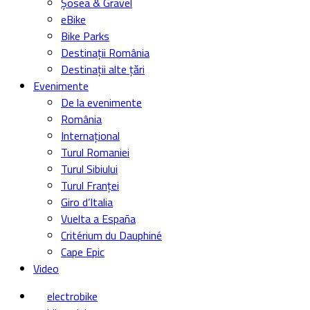
Șosea & Gravel
eBike
Bike Parks
Destinații România
Destinații alte țări
Evenimente
De la evenimente
România
Internațional
Turul Romaniei
Turul Sibiului
Turul Franței
Giro d’Italia
Vuelta a España
Critérium du Dauphiné
Cape Epic
Video
electrobike