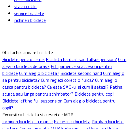
sfaturi utile
service biciclete
inchirieri biciclete
Ghid achizitionare biciclete
Biciclete pentru femei
Bicicleta hardtail sau fullsuspension?
Cum
alegi o bicicleta de oras?
Echipamente si accesorii pentru
biciclete
Cum aleg o bicicleta?
Biciclete second hand
Cum aleg o
sa pentru bicicleta?
Cum reglezi corect o furca?
Cum alegi o
casca pentru bicicleta?
Ce este SAG-ul si cum il setezi?
Patina
scurta sau lunga pentru schimbator?
Biciclete pentru copii
Biciclete ieftine full suspension
Cum aleg o bicicleta pentru
copii?
Excursii cu bicicleta si cursuri de MTB
Inchirieri biciclete la munte
Excursii cu bicicleta
Plimbari biciclete
electrice
Cursuri bicicleta MTB
Ebike rental in Romania
Politica