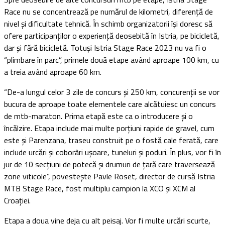
Race nu se concentrează pe numărul de kilometri, diferență de
nivel și dificultate tehnică. În schimb organizatorii își doresc să
ofere participanților o experiență deosebită în Istria, pe bicicletă,
dar și fără bicicletă. Totuși Istria Stage Race 2023 nu va fi o
“plimbare în parc”, primele două etape având aproape 100 km, cu
a treia având aproape 60 km.
“De-a lungul celor 3 zile de concurs și 250 km, concurenții se vor
bucura de aproape toate elementele care alcătuiesc un concurs
de mtb-maraton. Prima etapă este ca o introducere și o
încălzire. Etapa include mai multe porțiuni rapide de gravel, cum
este și Parenzana, traseu construit pe o fostă cale ferată, care
include urcări și coborâri ușoare, tuneluri și poduri. În plus, vor fi în
jur de 10 secțiuni de potecă și drumuri de țară care traversează
zone viticole”, povestește Pavle Roset, director de cursă Istria
MTB Stage Race, fost multiplu campion la XCO și XCM al
Croației.
Etapa a doua vine deja cu alt peisaj. Vor fi multe urcări scurte,