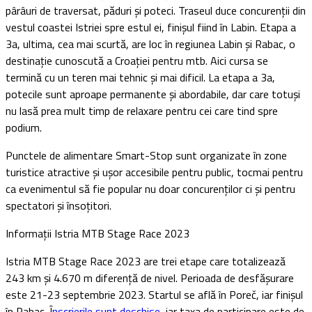
pârâuri de traversat, păduri și poteci. Traseul duce concurenții din
vestul coastei Istriei spre estul ei, finișul fiind în Labin. Etapa a
3a, ultima, cea mai scurtă, are loc în regiunea Labin și Rabac, o
destinație cunoscută a Croației pentru mtb. Aici cursa se
termină cu un teren mai tehnic și mai dificil. La etapa a 3a,
potecile sunt aproape permanente și abordabile, dar care totuși
nu lasă prea mult timp de relaxare pentru cei care tind spre
podium.
Punctele de alimentare Smart-Stop sunt organizate în zone
turistice atractive și ușor accesibile pentru public, tocmai pentru
ca evenimentul să fie popular nu doar concurenților ci și pentru
spectatori și însoțitori.
Informații Istria MTB Stage Race 2023
Istria MTB Stage Race 2023 are trei etape care totalizează
243 km și 4.670 m diferență de nivel. Perioada de desfășurare
este 21-23 septembrie 2023. Startul se află în Poreč, iar finișul
în Rabac. Î
nscrierile sunt deschise
, iar taxa de participare este de