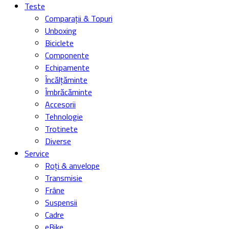
Teste
Comparații & Topuri
Unboxing
Biciclete
Componente
Echipamente
Încălțăminte
Îmbrăcăminte
Accesorii
Tehnologie
Trotinete
Diverse
Service
Roți & anvelope
Transmisie
Frâne
Suspensii
Cadre
eBike