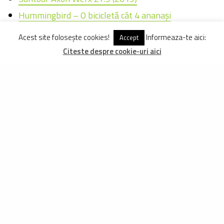
Hummingbird – O bicicletă cât 4 ananaşi
Acest site folosește cookies!
Informeaza-te aici:
Accept
Vineri 13 noiembrie
Citeste despre cookie-uri aici
Endurance, o nouă ghidolină de la Fi’zi’k
Crank Brothers Mallet E (2016)
Antrenamentul – Un concept amplu și dinamic
DISTRIBUIE
TWEET
PIN
DISTRIBUIE