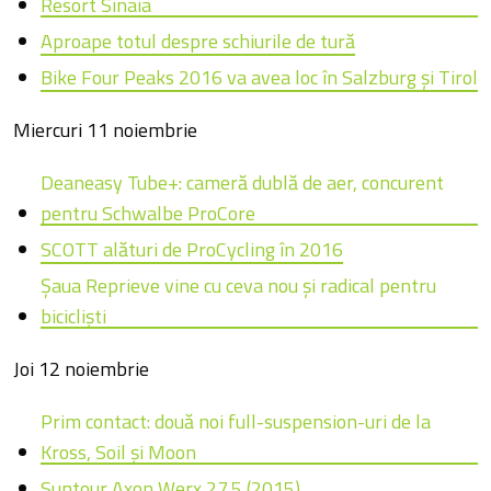
Resort Sinaia
Aproape totul despre schiurile de tură
Bike Four Peaks 2016 va avea loc în Salzburg și Tirol
Miercuri 11 noiembrie
Deaneasy Tube+: cameră dublă de aer, concurent
pentru Schwalbe ProCore
SCOTT alături de ProCycling în 2016
Şaua Reprieve vine cu ceva nou şi radical pentru
biciclişti
Joi 12 noiembrie
Prim contact: două noi full-suspension-uri de la
Kross, Soil și Moon
Suntour Axon Werx 27.5 (2015)