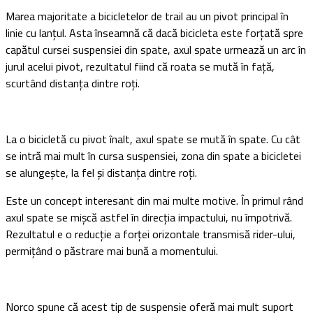
Marea majoritate a bicicletelor de trail au un pivot principal în
linie cu lanțul. Asta înseamnă că dacă bicicleta este forțată spre
capătul cursei suspensiei din spate, axul spate urmează un arc în
jurul acelui pivot, rezultatul fiind că roata se mută în față,
scurtând distanța dintre roți.
La o bicicletă cu pivot înalt, axul spate se mută în spate. Cu cât
se intră mai mult în cursa suspensiei, zona din spate a bicicletei
se alungește, la fel și distanța dintre roți.
Este un concept interesant din mai multe motive. În primul rând
axul spate se mișcă astfel în direcția impactului, nu împotrivă.
Rezultatul e o reducție a forței orizontale transmisă rider-ului,
permițând o păstrare mai bună a momentului.
Norco spune că acest tip de suspensie oferă mai mult suport