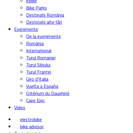
eBike
Bike Parks
Destinații România
Destinații alte țări
Evenimente
De la evenimente
România
Internațional
Turul Romaniei
Turul Sibiului
Turul Franței
Giro d’Italia
Vuelta a España
Critérium du Dauphiné
Cape Epic
Video
electrobike
bike advisor