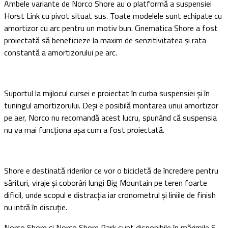
Ambele variante de Norco Shore au o platformă a suspensiei
Horst Link cu pivot situat sus. Toate modelele sunt echipate cu
amortizor cu arc pentru un motiv bun. Cinematica Shore a fost
proiectată să beneficieze la maxim de senzitivitatea și rata
constantă a amortizorului pe arc.
Suportul la mijlocul cursei e proiectat în curba suspensiei și în
tuningul amortizorului. Deși e posibilă montarea unui amortizor
pe aer, Norco nu recomandă acest lucru, spunând că suspensia
nu va mai funcționa așa cum a fost proiectată.
Shore e destinată riderilor ce vor o bicicletă de încredere pentru
sărituri, viraje și coborâri lungi Big Mountain pe teren foarte
dificil, unde scopul e distracția iar cronometrul și liniile de finish
nu intră în discuție.
Norco Shore și Norco Shore Park sunt disponibile în mărimile S,