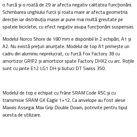
o furcă și o roată de 29 ar afecta negativ calitatea funcționării.
Schimbarea unghiului furcii și roata mare ar afecta geometria
direcției iar distribuția masei ar pune mai multă greutate pe
spatele bicicletei, cu efect negativ asupa funcționării suspensiei.
Modelul Norco Shore de 180 mm e disponibil în 2 echipări, A1 și
A2. Nu există prețuri anunțate. Modelul de top A1 primește un
cadru din aluminiu neprelucrat, cu furcă Fox Factory 38 cu
amortizor GRIP2 și amortizor spate Factory DHX2 cu arc. Roțile
sunt cu jante E12 LG1 DH și butuci DT Swiss 350.
Modelul de top e echipat cu frâne SRAM Code RSC și cu
transmisie SRAM GX Eagle 1×12. Ca anvelope au fost alese
Maxxis Assegai Max Grip Double Down, potrivite pentru tipul
acesta de utilizare.