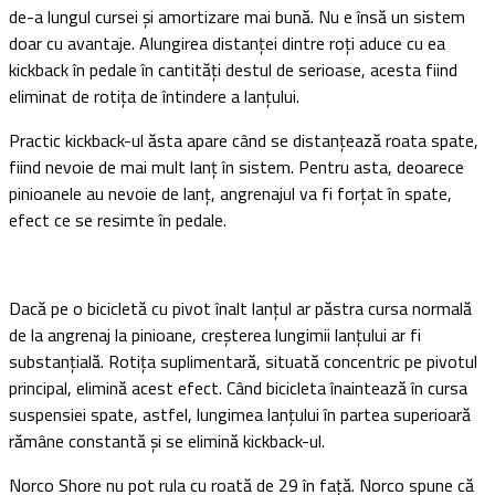
de-a lungul cursei și amortizare mai bună. Nu e însă un sistem
doar cu avantaje. Alungirea distanței dintre roți aduce cu ea
kickback în pedale în cantități destul de serioase, acesta fiind
eliminat de rotița de întindere a lanțului.
Practic kickback-ul ăsta apare când se distanțează roata spate,
fiind nevoie de mai mult lanț în sistem. Pentru asta, deoarece
pinioanele au nevoie de lanț, angrenajul va fi forțat în spate,
efect ce se resimte în pedale.
Dacă pe o bicicletă cu pivot înalt lanțul ar păstra cursa normală
de la angrenaj la pinioane, creșterea lungimii lanțului ar fi
substanțială. Rotița suplimentară, situată concentric pe pivotul
principal, elimină acest efect. Când bicicleta înaintează în cursa
suspensiei spate, astfel, lungimea lanțului în partea superioară
rămâne constantă și se elimină kickback-ul.
Norco Shore nu pot rula cu roată de 29 în față. Norco spune că