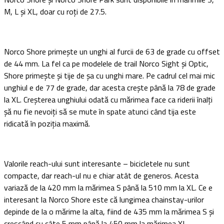
M, L și XL, doar cu roți de 27.5.
Norco Shore primește un unghi al furcii de 63 de grade cu offset
de 44 mm. La fel ca pe modelele de trail Norco Sight și Optic,
Shore primește și tije de șa cu unghi mare. Pe cadrul cel mai mic
unghiul e de 77 de grade, dar acesta crește până la 78 de grade
la XL. Creșterea unghiului odată cu mărimea face ca riderii înalți
șă nu fie nevoiți să se mute în spate atunci când tija este
ridicată în poziția maximă.
Valorile reach-ului sunt interesante – bicicletele nu sunt
compacte, dar reach-ul nu e chiar atât de generos. Acesta
variază de la 420 mm la mărimea S până la 510 mm la XL. Ce e
interesant la Norco Shore este că lungimea chainstay-urilor
depinde de la o mărime la alta, fiind de 435 mm la mărimea S și
crescând cu câte 5 mm până la 450 mm la mărimea XL.