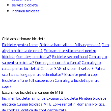
service biciclete
inchirieri biciclete
Ghid achizitionare biciclete
Biciclete pentru femei
Bicicleta hardtail sau fullsuspension?
Cum
alegi o bicicleta de oras?
Echipamente si accesorii pentru
biciclete
Cum aleg o bicicleta?
Biciclete second hand
Cum aleg o
sa pentru bicicleta?
Cum reglezi corect o furca?
Cum alegi o
casca pentru bicicleta?
Ce este SAG-ul si cum il setezi?
Patina
scurta sau lunga pentru schimbator?
Biciclete pentru copii
Biciclete ieftine full suspension
Cum aleg o bicicleta pentru
copii?
Excursii cu bicicleta si cursuri de MTB
Inchirieri biciclete la munte
Excursii cu bicicleta
Plimbari biciclete
electrice
Cursuri bicicleta MTB
Ebike rental in Romania
Politica
de cookies
Politica de confidentialitate