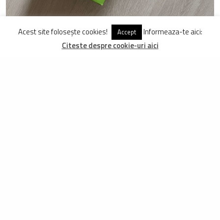
Acest site folosește cookies!
Informeaza-te aici:
Accept
Butuc Shimano XT boost
(110mm) pentru centerlock,
Citeste despre cookie-uri aici
putin folosit, pret
150
130
100 lei