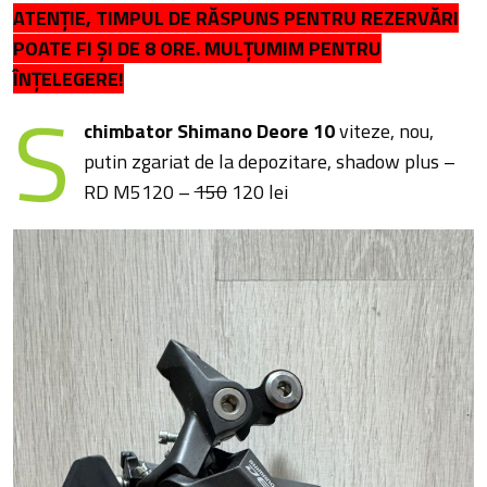
ATENȚIE, TIMPUL DE RĂSPUNS PENTRU REZERVĂRI
POATE FI ȘI DE 8 ORE. MULȚUMIM PENTRU
ÎNȚELEGERE!
S
chimbator Shimano Deore 10
viteze, nou,
putin zgariat de la depozitare, shadow plus –
RD M5120 –
150
120 lei