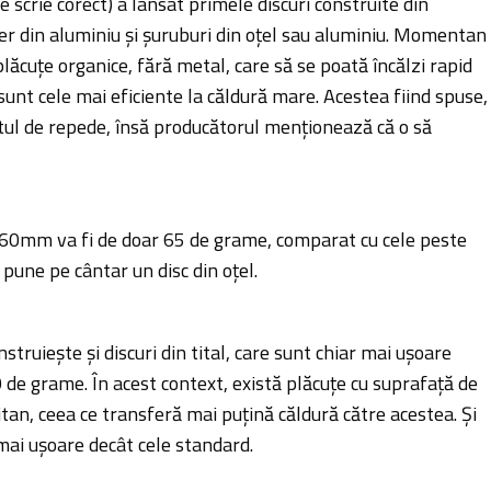
se scrie corect) a lansat primele discuri construite din
er din aluminiu și șuruburi din oțel sau aluminiu. Momentan
plăcuțe organice, fără metal, care să se poată încălzi rapid
 sunt cele mai eficiente la căldură mare. Acestea fiind spuse,
tul de repede, însă producătorul menționează că o să
160mm va fi de doar 65 de grame, comparat cu cele peste
pune pe cântar un disc din oțel.
truiește și discuri din tital, care sunt chiar mai ușoare
0 de grame. În acest context, există plăcuțe cu suprafață de
itan, ceea ce transferă mai puțină căldură către acestea. Și
mai ușoare decât cele standard.