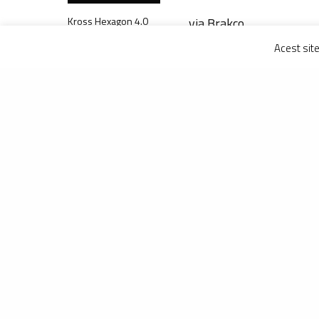
via Brakco
Kross Hexagon 4.0
(2024): recreațional
Acest sit
și simpatic
DISTRIBUIE
DRAGOS MI
Inițiatorul p
obiectiv. Ped