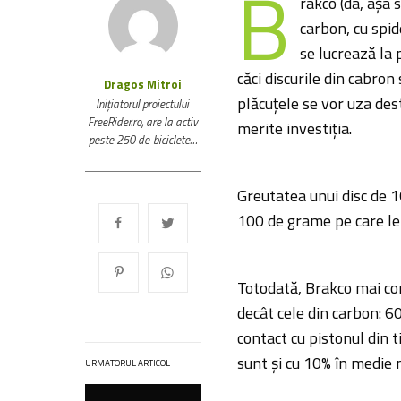
B
rakco (da, așa 
carbon, cu spid
se lucrează la 
căci discurile din cabron
Dragos Mitroi
plăcuțele se vor uza des
Inițiatorul proiectului
FreeRider.ro, are la activ
merite investiția.
peste 250 de biciclete…
Greutatea unui disc de 
100 de grame pe care le 
Totodată, Brakco mai cons
decât cele din carbon: 6
contact cu pistonul din t
sunt și cu 10% în medie 
URMATORUL ARTICOL