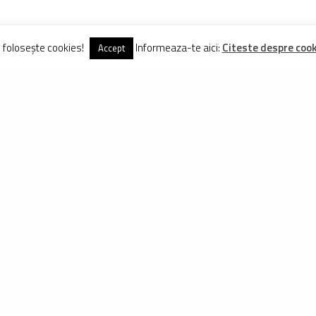
e folosește cookies!
Informeaza-te aici:
Citeste despre cooki
Accept
TWEET
PIN
DISTRIBUIE
TROI
roiectului FreeRider.ro, are la activ peste 250 de biciclete testate și evaluate în mod
alează din 1998 pe mountainbike și din 2009, aproape zilnic, pe site-ul de față.
Vezi Comentarii (0)