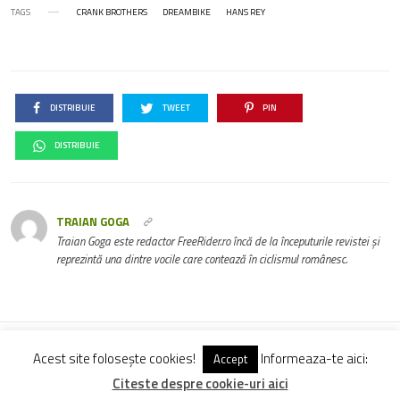
TAGS
CRANK BROTHERS
DREAMBIKE
HANS REY
DISTRIBUIE
TWEET
PIN
DISTRIBUIE
TRAIAN GOGA
Traian Goga este redactor FreeRider.ro încă de la începuturile revistei și
reprezintă una dintre vocile care contează în ciclismul românesc.
Acest site folosește cookies!
Informeaza-te aici:
Vezi Comentarii (0)
Accept
Citeste despre cookie-uri aici