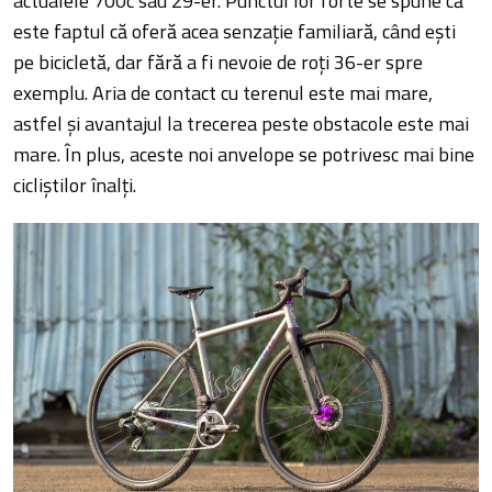
actualele 700c sau 29-er. Punctul lor forte se spune că
este faptul că oferă acea senzație familiară, când ești
pe bicicletă, dar fără a fi nevoie de roți 36-er spre
exemplu. Aria de contact cu terenul este mai mare,
astfel și avantajul la trecerea peste obstacole este mai
mare. În plus, aceste noi anvelope se potrivesc mai bine
cicliștilor înalți.