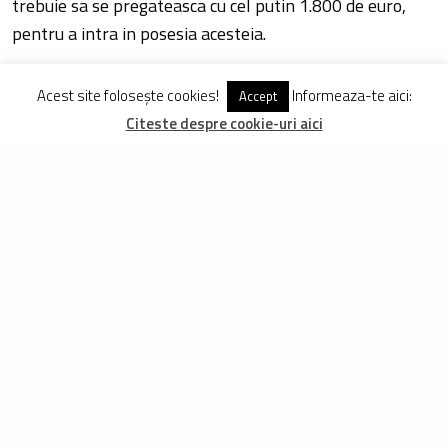
trebuie sa se pregateasca cu cel putin 1.800 de euro,
pentru a intra in posesia acesteia.
Mai multe detalii gasesti pe : simplon.com.
Acest site folosește cookies!
Informeaza-te aici:
Accept
Citeste despre cookie-uri aici
TAGS
BICICLETA SUPER USOARA DE TREKKING
BICICLETA USOARA DE ORAS
BICICLETA USOARA DE TREKKING
CEL MAI USOR CITYBIKE
SIMPLON NANOLIGHT 2010
DISTRIBUIE
TWEET
PIN
DISTRIBUIE
DRAGOS MITROI
Inițiatorul proiectului FreeRider.ro, are la activ peste 250 de biciclete