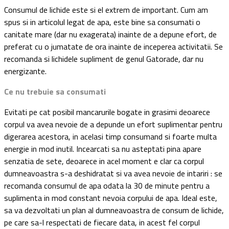
Consumul de lichide este si el extrem de important. Cum am
spus si in articolul legat de apa, este bine sa consumati o
canitate mare (dar nu exagerata) inainte de a depune efort, de
preferat cu o jumatate de ora inainte de inceperea activitatii. Se
recomanda si lichidele supliment de genul Gatorade, dar nu
energizante.
Ce nu trebuie sa consumati
Evitati pe cat posibil mancarurile bogate in grasimi deoarece
corpul va avea nevoie de a depunde un efort suplimentar pentru
digerarea acestora, in acelasi timp consumand si foarte multa
energie in mod inutil. Incearcati sa nu asteptati pina apare
senzatia de sete, deoarece in acel moment e clar ca corpul
dumneavoastra s-a deshidratat si va avea nevoie de intariri : se
recomanda consumul de apa odata la 30 de minute pentru a
suplimenta in mod constant nevoia corpului de apa. Ideal este,
sa va dezvoltati un plan al dumneavoastra de consum de lichide,
pe care sa-l respectati de fiecare data, in acest fel corpul