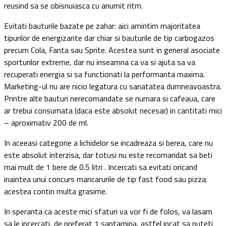
reusind sa se obisnuiasca cu anumit ritm.
Evitati bauturile bazate pe zahar: aici amintim majoritatea
tipurilor de energizante dar chiar si bauturile de tip carbogazos
precum Cola, Fanta sau Sprite. Acestea sunt in general asociate
sporturilor extreme, dar nu inseamna ca va si ajuta sa va
recuperati energia si sa functionati la performanta maxima.
Marketing-ul nu are nicio legatura cu sanatatea dumneavoastra.
Printre alte bauturi nerecomandate se numara si cafeaua, care
ar trebui consumata (daca este absolut necesar) in cantitati mici
– aproximativ 200 de ml.
In aceeasi categorie a lichidelor se incadreaza si berea, care nu
este absolut interzisa, dar totusi nu este recomandat sa beti
mai mult de 1 bere de 0.5 litri . Incercati sa evitati oricand
inaintea unui concurs mancarurile de tip fast food sau pizza:
acestea contin multa grasime.
In speranta ca aceste mici sfaturi va vor fi de folos, va lasam
sa le incercati, de preferat 1 saptamina, astfel incat sa puteti