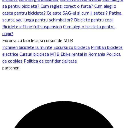
sa pentru bicicleta?
Cum reglezi corect o furca?
Cum alegi o
casca pentru bicicleta?
Ce este SAG-ul si cum il setezi?
Patina
scurta sau lunga pentru schimbator?
Biciclete pentru copii
Biciclete ieftine full suspension
Cum aleg o bicicleta pentru
copii?
Excursii cu bicicleta si cursuri de MTB
Inchirieri biciclete la munte
Excursii cu bicicleta
Plimbari biciclete
electrice
Cursuri bicicleta MTB
Ebike rental in Romania
Politica
de cookies
Politica de confidentialitate
parteneri