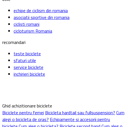
echipe de ciclism din romania
asociatii sportive din romania
ciclisti romani
cicloturism Romania
recomandari
teste biciclete
sfaturi utile
service biciclete
inchirieri biciclete
Ghid achizitionare biciclete
Biciclete pentru femei
Bicicleta hardtail sau fullsuspension?
Cum
alegi o bicicleta de oras?
Echipamente si accesorii pentru
biciclete
Cum aleg o bicicleta?
Biciclete second hand
Cum aleg o