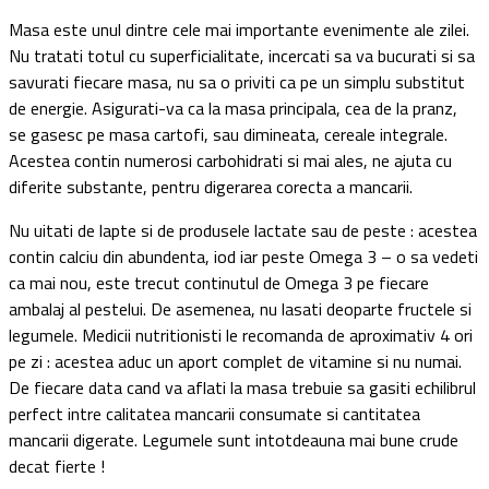
Masa este unul dintre cele mai importante evenimente ale zilei.
Nu tratati totul cu superficialitate, incercati sa va bucurati si sa
savurati fiecare masa, nu sa o priviti ca pe un simplu substitut
de energie. Asigurati-va ca la masa principala, cea de la pranz,
se gasesc pe masa cartofi, sau dimineata, cereale integrale.
Acestea contin numerosi carbohidrati si mai ales, ne ajuta cu
diferite substante, pentru digerarea corecta a mancarii.
Nu uitati de lapte si de produsele lactate sau de peste : acestea
contin calciu din abundenta, iod iar peste Omega 3 – o sa vedeti
ca mai nou, este trecut continutul de Omega 3 pe fiecare
ambalaj al pestelui. De asemenea, nu lasati deoparte fructele si
legumele. Medicii nutritionisti le recomanda de aproximativ 4 ori
pe zi : acestea aduc un aport complet de vitamine si nu numai.
De fiecare data cand va aflati la masa trebuie sa gasiti echilibrul
perfect intre calitatea mancarii consumate si cantitatea
mancarii digerate. Legumele sunt intotdeauna mai bune crude
decat fierte !