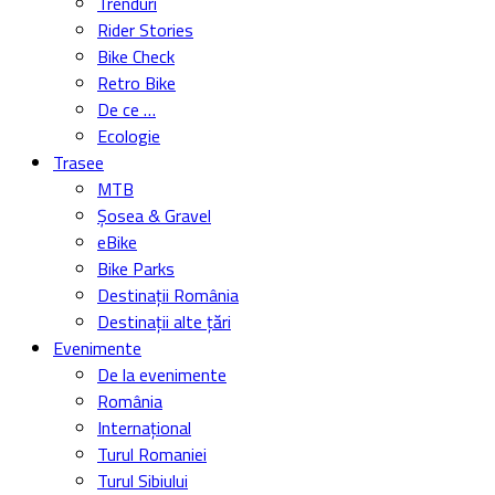
Trenduri
Rider Stories
Bike Check
Retro Bike
De ce …
Ecologie
Trasee
MTB
Șosea & Gravel
eBike
Bike Parks
Destinații România
Destinații alte țări
Evenimente
De la evenimente
România
Internațional
Turul Romaniei
Turul Sibiului