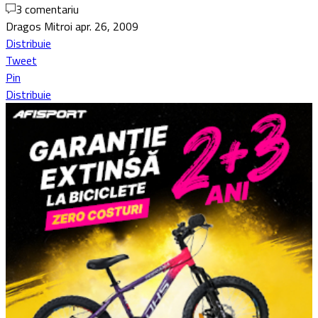
3 comentariu
Dragos Mitroi
apr. 26, 2009
Distribuie
Tweet
Pin
Distribuie