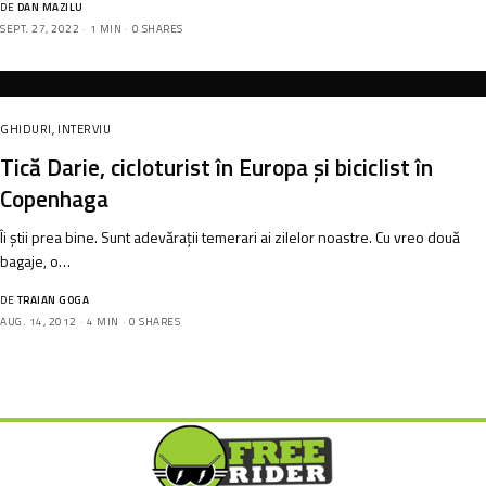
DE
DAN MAZILU
SEPT. 27, 2022
1 MIN
0 SHARES
GHIDURI
,
INTERVIU
Tică Darie, cicloturist în Europa și biciclist în
Copenhaga
Îi știi prea bine. Sunt adevărații temerari ai zilelor noastre. Cu vreo două
bagaje, o…
DE
TRAIAN GOGA
AUG. 14, 2012
4 MIN
0 SHARES