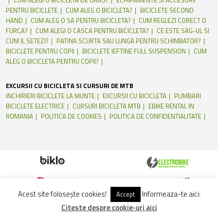
CUM ALEGI O BICICLETA DE ORAS?
ECHIPAMENTE SI ACCESORII
PENTRU BICICLETE
CUM ALEG O BICICLETA?
BICICLETE SECOND
HAND
CUM ALEG O SA PENTRU BICICLETA?
CUM REGLEZI CORECT O
FURCA?
CUM ALEGI O CASCA PENTRU BICICLETA?
CE ESTE SAG-UL SI
CUM IL SETEZI?
PATINA SCURTA SAU LUNGA PENTRU SCHIMBATOR?
BICICLETE PENTRU COPII
BICICLETE IEFTINE FULL SUSPENSION
CUM
ALEG O BICICLETA PENTRU COPII?
EXCURSII CU BICICLETA SI CURSURI DE MTB
INCHIRIERI BICICLETE LA MUNTE
EXCURSII CU BICICLETA
PLIMBARI
BICICLETE ELECTRICE
CURSURI BICICLETA MTB
EBIKE RENTAL IN
ROMANIA
POLITICA DE COOKIES
POLITICA DE CONFIDENTIALITATE
Acest site folosește cookies!
Informeaza-te aici:
Accept
Citeste despre cookie-uri aici