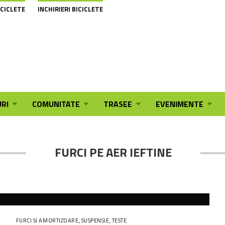
ICICLETE
INCHIRIERI BICICLETE
RI
COMUNITATE
TRASEE
EVENIMENTE
FURCI PE AER IEFTINE
FURCI SI AMORTIZOARE
,
SUSPENSIE
,
TESTE