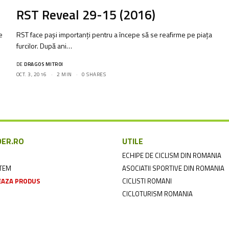
6
RST Reveal 29-15 (2016)
e
RST face pași importanți pentru a începe să se reafirme pe piața
furcilor. După ani…
DE
DRAGOS MITROI
OCT. 3, 2016
2 MIN
0 SHARES
DER.RO
UTILE
ECHIPE DE CICLISM DIN ROMANIA
NTEM
ASOCIATII SPORTIVE DIN ROMANIA
AZA PRODUS
CICLISTI ROMANI
CICLOTURISM ROMANIA