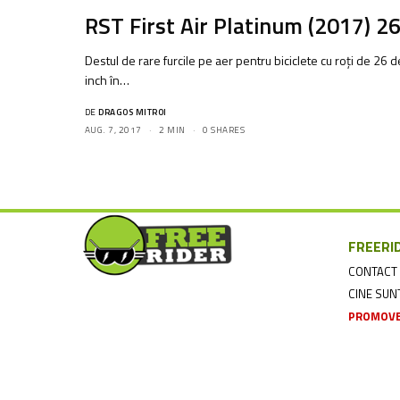
RST First Air Platinum (2017) 2
Destul de rare furcile pe aer pentru biciclete cu roți de 26 d
inch în…
DE
DRAGOS MITROI
AUG. 7, 2017
2 MIN
0 SHARES
FREERI
CONTACT
CINE SU
PROMOVE