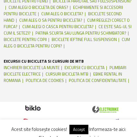
BICICLETE PENTRU FEMEI
BICICLETA HARDTAIL SAU FULLSUSPENSION?
CUM ALEGI O BICICLETA DE ORAS?
ECHIPAMENTE SI ACCESORII
PENTRU BICICLETE
CUM ALEG O BICICLETA?
BICICLETE SECOND
HAND
CUM ALEG O SA PENTRU BICICLETA?
CUM REGLEZI CORECT O
FURCA?
CUM ALEGI O CASCA PENTRU BICICLETA?
CE ESTE SAG-UL SI
CUM IL SETEZI?
PATINA SCURTA SAU LUNGA PENTRU SCHIMBATOR?
BICICLETE PENTRU COPII
BICICLETE IEFTINE FULL SUSPENSION
CUM
ALEG O BICICLETA PENTRU COPII?
EXCURSII CU BICICLETA SI CURSURI DE MTB
INCHIRIERI BICICLETE LA MUNTE
EXCURSII CU BICICLETA
PLIMBARI
BICICLETE ELECTRICE
CURSURI BICICLETA MTB
EBIKE RENTAL IN
ROMANIA
POLITICA DE COOKIES
POLITICA DE CONFIDENTIALITATE
Acest site folosește cookies!
Informeaza-te aici:
Accept