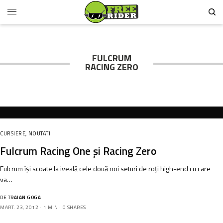
FULCRUM
RACING ZERO
CURSIERE
,
NOUTATI
Fulcrum Racing One și Racing Zero
Fulcrum își scoate la iveală cele două noi seturi de roți high-end cu care
va…
DE
TRAIAN GOGA
MART. 23, 2012
1 MIN
0 SHARES