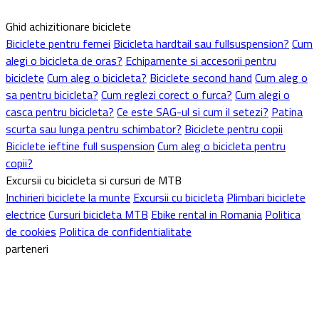
Ghid achizitionare biciclete
Biciclete pentru femei
Bicicleta hardtail sau fullsuspension?
Cum
alegi o bicicleta de oras?
Echipamente si accesorii pentru
biciclete
Cum aleg o bicicleta?
Biciclete second hand
Cum aleg o
sa pentru bicicleta?
Cum reglezi corect o furca?
Cum alegi o
casca pentru bicicleta?
Ce este SAG-ul si cum il setezi?
Patina
scurta sau lunga pentru schimbator?
Biciclete pentru copii
Biciclete ieftine full suspension
Cum aleg o bicicleta pentru
copii?
Excursii cu bicicleta si cursuri de MTB
Inchirieri biciclete la munte
Excursii cu bicicleta
Plimbari biciclete
electrice
Cursuri bicicleta MTB
Ebike rental in Romania
Politica
de cookies
Politica de confidentialitate
parteneri