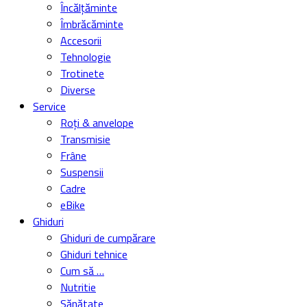
Încălțăminte
Îmbrăcăminte
Accesorii
Tehnologie
Trotinete
Diverse
Service
Roți & anvelope
Transmisie
Frâne
Suspensii
Cadre
eBike
Ghiduri
Ghiduri de cumpărare
Ghiduri tehnice
Cum să …
Nutritie
Sănătate