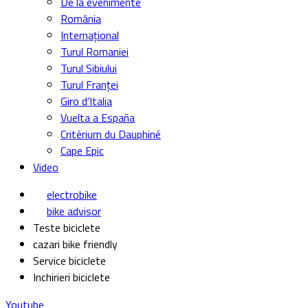
De la evenimente
România
Internațional
Turul Romaniei
Turul Sibiului
Turul Franței
Giro d’Italia
Vuelta a España
Critérium du Dauphiné
Cape Epic
Video
electrobike
bike advisor
Teste biciclete
cazari bike friendly
Service biciclete
Inchirieri biciclete
Youtube