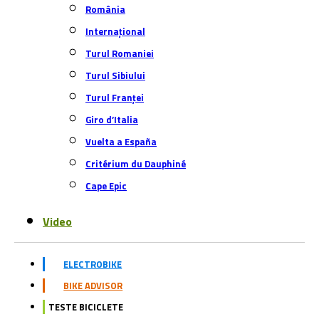
România
Internațional
Turul Romaniei
Turul Sibiului
Turul Franței
Giro d’Italia
Vuelta a España
Critérium du Dauphiné
Cape Epic
Video
ELECTROBIKE
BIKE ADVISOR
TESTE BICICLETE