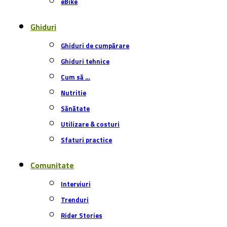
eBike
Ghiduri
Ghiduri de cumpărare
Ghiduri tehnice
Cum să …
Nutritie
Sănătate
Utilizare & costuri
Sfaturi practice
Comunitate
Interviuri
Trenduri
Rider Stories