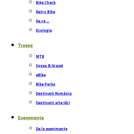
Bike Check
Retro Bike
De ce …
Ecologie
Trasee
MTB
Șosea & Gravel
eBike
Bike Parks
Destinații România
Destinații alte țări
Evenimente
De la evenimente