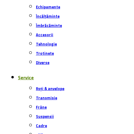
Echipamente
Încălțăminte
Îmbrăcăminte
Accesorii
Tehnologie
Trotinete
Diverse
Service
Roți & anvelope
Transmisie
Frâne
Suspensii
Cadre