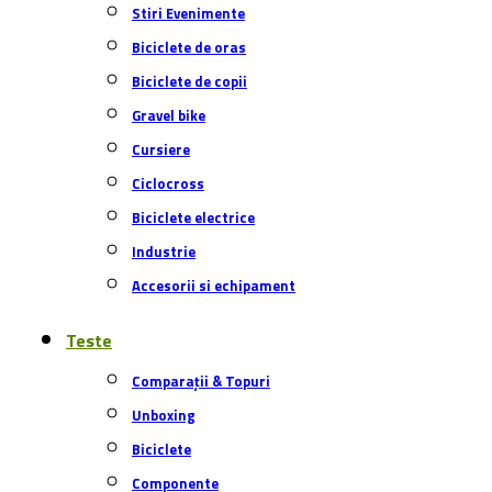
Stiri Evenimente
Biciclete de oras
Biciclete de copii
Gravel bike
Cursiere
Ciclocross
Biciclete electrice
Industrie
Accesorii si echipament
Teste
Comparații & Topuri
Unboxing
Biciclete
Componente