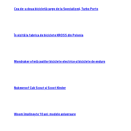
Cea de-a doua bicicletă cargo de la Specialized, Turbo Porto
În vizită la fabrica de biciclete KROSS din Polonia
Mondraker oferă copiilor biciclete electrice și biciclete de enduro
Nukeproof Cub Scout și Scoot Kinder
Woom împlinește 10 ani: modele aniversare