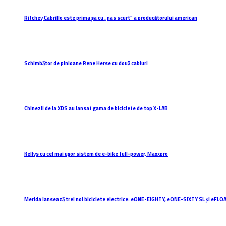
Ritchey Cabrillo este prima șa cu „nas scurt” a producătorului american
Schimbător de pinioane Rene Herse cu două cabluri
Chinezii de la XDS au lansat gama de biciclete de top X-LAB
Kellys cu cel mai ușor sistem de e-bike full-power, Maxxpro
Merida lansează trei noi biciclete electrice: eONE-EIGHTY, eONE-SIXTY SL și eFLO