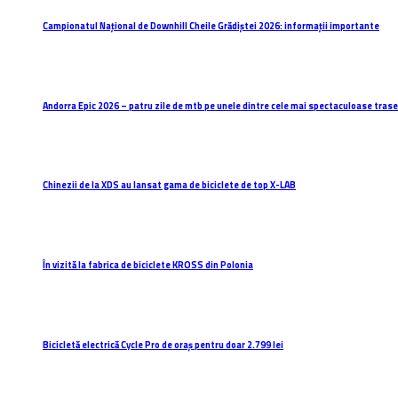
Campionatul Național de Downhill Cheile Grădiștei 2026: informații importante
Andorra Epic 2026 – patru zile de mtb pe unele dintre cele mai spectaculoase trasee
Chinezii de la XDS au lansat gama de biciclete de top X-LAB
În vizită la fabrica de biciclete KROSS din Polonia
Bicicletă electrică Cycle Pro de oraș pentru doar 2.799 lei