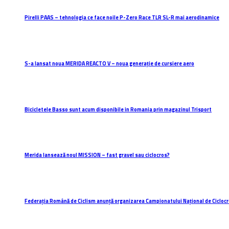
Pirelli PAAS – tehnologia ce face noile P-Zero Race TLR SL-R mai aerodinamice
S-a lansat noua MERIDA REACTO V – noua generație de cursiere aero
Bicicletele Basso sunt acum disponibile in Romania prin magazinul Trisport
Merida lansează noul MISSION – fast gravel sau ciclocros?
Federația Română de Ciclism anunță organizarea Campionatului Național de Ciclo