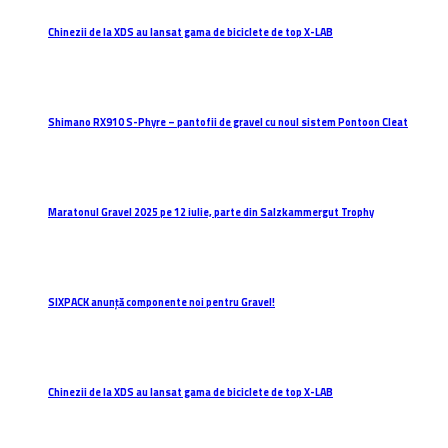
Chinezii de la XDS au lansat gama de biciclete de top X-LAB
Shimano RX910 S-Phyre – pantofii de gravel cu noul sistem Pontoon Cleat
Maratonul Gravel 2025 pe 12 iulie, parte din Salzkammergut Trophy
SIXPACK anunță componente noi pentru Gravel!
Chinezii de la XDS au lansat gama de biciclete de top X-LAB