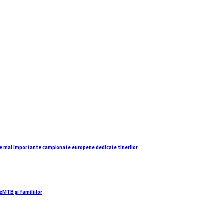
e mai importante campionate europene dedicate tinerilor
eMTB și familiilor