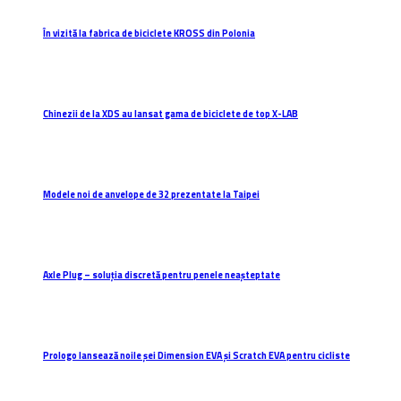
În vizită la fabrica de biciclete KROSS din Polonia
Chinezii de la XDS au lansat gama de biciclete de top X-LAB
Modele noi de anvelope de 32 prezentate la Taipei
Axle Plug – soluția discretă pentru penele neașteptate
Prologo lansează noile șei Dimension EVA și Scratch EVA pentru cicliste