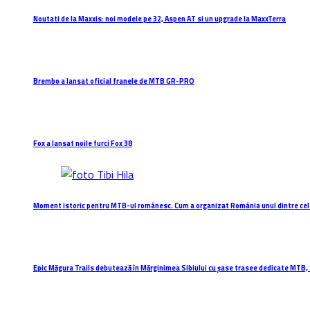
Noutati de la Maxxis: noi modele pe 32, Aspen AT si un upgrade la MaxxTerra
Brembo a lansat oficial franele de MTB GR-PRO
Fox a lansat noile furci Fox 38
Moment istoric pentru MTB-ul românesc. Cum a organizat România unul dintre cel
Epic Măgura Trails debutează în Mărginimea Sibiului cu șase trasee dedicate MTB, 