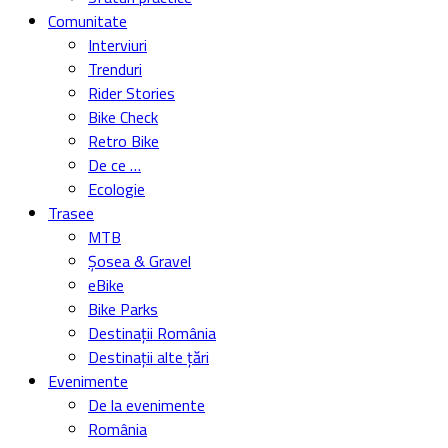
Comunitate
Interviuri
Trenduri
Rider Stories
Bike Check
Retro Bike
De ce …
Ecologie
Trasee
MTB
Șosea & Gravel
eBike
Bike Parks
Destinații România
Destinații alte țări
Evenimente
De la evenimente
România