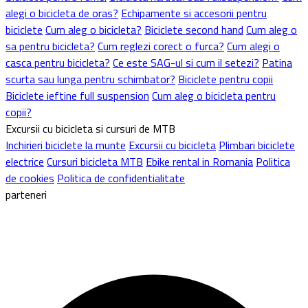
alegi o bicicleta de oras?
Echipamente si accesorii pentru
biciclete
Cum aleg o bicicleta?
Biciclete second hand
Cum aleg o
sa pentru bicicleta?
Cum reglezi corect o furca?
Cum alegi o
casca pentru bicicleta?
Ce este SAG-ul si cum il setezi?
Patina
scurta sau lunga pentru schimbator?
Biciclete pentru copii
Biciclete ieftine full suspension
Cum aleg o bicicleta pentru
copii?
Excursii cu bicicleta si cursuri de MTB
Inchirieri biciclete la munte
Excursii cu bicicleta
Plimbari biciclete
electrice
Cursuri bicicleta MTB
Ebike rental in Romania
Politica
de cookies
Politica de confidentialitate
parteneri