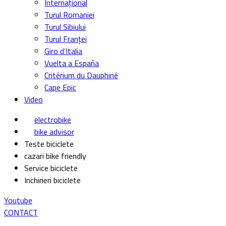
Internațional
Turul Romaniei
Turul Sibiului
Turul Franței
Giro d’Italia
Vuelta a España
Critérium du Dauphiné
Cape Epic
Video
electrobike
bike advisor
Teste biciclete
cazari bike friendly
Service biciclete
Inchirieri biciclete
Youtube
CONTACT