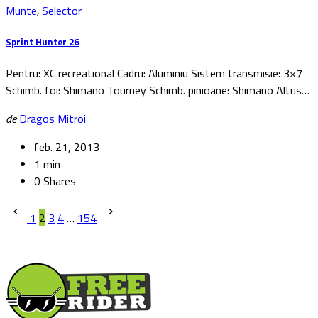
Munte
,
Selector
Sprint Hunter 26
Pentru: XC recreational Cadru: Aluminiu Sistem transmisie: 3×7
Schimb. foi: Shimano Tourney Schimb. pinioane: Shimano Altus…
de
Dragos Mitroi
feb. 21, 2013
1 min
0 Shares
Paginație
1
2
3
4
…
154
articole