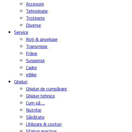
Accesorii
Tehnologie
Trotinete
Diverse
Service
Roți & anvelope
Transmisie
Frâne
Suspensii
Cadre
eBike
Ghiduri
Ghiduri de cumpărare
Ghiduri tehnice
Cum să …
Nutritie
Sănătate
Utilizare & costuri
Sfaturi practice