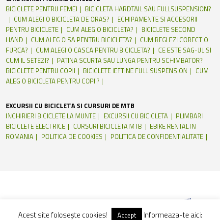
BICICLETE PENTRU FEMEI
BICICLETA HARDTAIL SAU FULLSUSPENSION?
CUM ALEGI O BICICLETA DE ORAS?
ECHIPAMENTE SI ACCESORII
PENTRU BICICLETE
CUM ALEG O BICICLETA?
BICICLETE SECOND
HAND
CUM ALEG O SA PENTRU BICICLETA?
CUM REGLEZI CORECT O
FURCA?
CUM ALEGI O CASCA PENTRU BICICLETA?
CE ESTE SAG-UL SI
CUM IL SETEZI?
PATINA SCURTA SAU LUNGA PENTRU SCHIMBATOR?
BICICLETE PENTRU COPII
BICICLETE IEFTINE FULL SUSPENSION
CUM
ALEG O BICICLETA PENTRU COPII?
EXCURSII CU BICICLETA SI CURSURI DE MTB
INCHIRIERI BICICLETE LA MUNTE
EXCURSII CU BICICLETA
PLIMBARI
BICICLETE ELECTRICE
CURSURI BICICLETA MTB
EBIKE RENTAL IN
ROMANIA
POLITICA DE COOKIES
POLITICA DE CONFIDENTIALITATE
Acest site folosește cookies!
Informeaza-te aici:
Accept