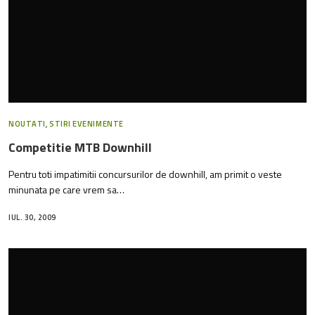
NOUTATI
,
STIRI EVENIMENTE
Competitie MTB Downhill
Pentru toti impatimitii concursurilor de downhill, am primit o veste
minunata pe care vrem sa…
IUL. 30, 2009