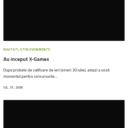
NOUTATI
,
STIRI EVENIMENTE
Au inceput X-Games
Dupa probele de calificare de ieri (vineri 30 iulie), astazi a sosit
momentul pentru concursurile…
IUL. 31, 2009