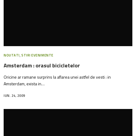
NOUTATI
,
STIRI EVENIMENTE
Amsterdam : orasul bicicletelor
Oricine ar ramane surprins la aflarea unei astfel de vesti : in
Amsterdam, exista in…
IUN. 24, 2009