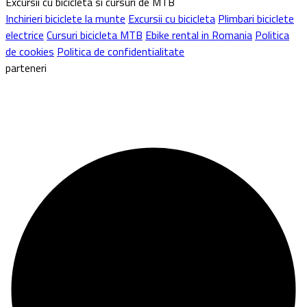
Excursii cu bicicleta si cursuri de MTB
Inchirieri biciclete la munte
Excursii cu bicicleta
Plimbari biciclete
electrice
Cursuri bicicleta MTB
Ebike rental in Romania
Politica
de cookies
Politica de confidentialitate
parteneri