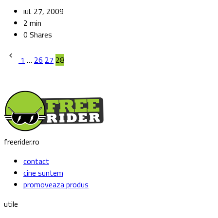
iul. 27, 2009
2 min
0 Shares
Paginație
1
…
26
27
28
articole
freerider.ro
contact
cine suntem
promoveaza produs
utile