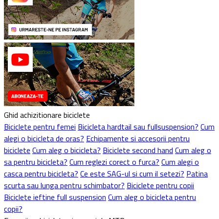
Ghid achizitionare biciclete
Biciclete pentru femei
Bicicleta hardtail sau fullsuspension?
Cum
alegi o bicicleta de oras?
Echipamente si accesorii pentru
biciclete
Cum aleg o bicicleta?
Biciclete second hand
Cum aleg o
sa pentru bicicleta?
Cum reglezi corect o furca?
Cum alegi o
casca pentru bicicleta?
Ce este SAG-ul si cum il setezi?
Patina
scurta sau lunga pentru schimbator?
Biciclete pentru copii
Biciclete ieftine full suspension
Cum aleg o bicicleta pentru
copii?