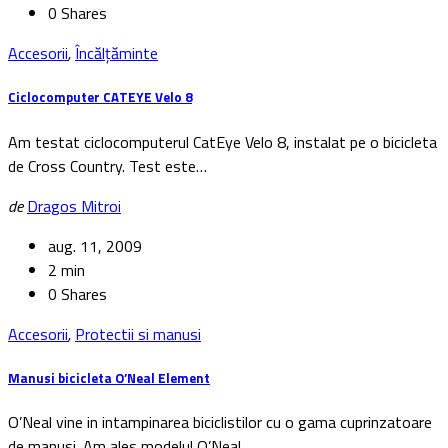
0 Shares
Accesorii
,
Încălțăminte
Ciclocomputer CATEYE Velo 8
Am testat ciclocomputerul CatEye Velo 8, instalat pe o bicicleta
de Cross Country. Test este…
de
Dragos Mitroi
aug. 11, 2009
2 min
0 Shares
Accesorii
,
Protectii si manusi
Manusi bicicleta O’Neal Element
O’Neal vine in intampinarea biciclistilor cu o gama cuprinzatoare
de manusi. Am ales modelul O’Neal…