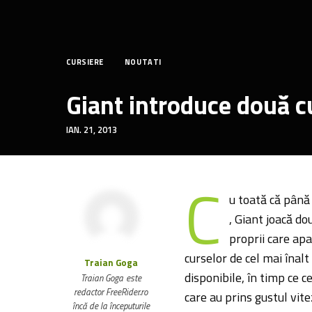
CURSIERE
NOUTATI
Giant introduce două cu
IAN. 21, 2013
C
u toată că până
, Giant joacă do
proprii care apa
curselor de cel mai înalt
Traian Goga
disponibile, în timp ce 
Traian Goga este
redactor FreeRider.ro
care au prins gustul vit
încă de la începuturile