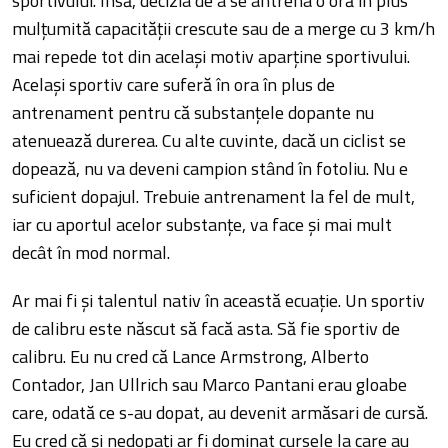
sportivului. Însă, decizia de a se antrena o oră în plus
mulțumită capacității crescute sau de a merge cu 3 km/h
mai repede tot din același motiv aparține sportivului.
Același sportiv care suferă în ora în plus de
antrenament pentru că substanțele dopante nu
atenuează durerea. Cu alte cuvinte, dacă un ciclist se
dopează, nu va deveni campion stând în fotoliu. Nu e
suficient dopajul. Trebuie antrenament la fel de mult,
iar cu aportul acelor substanțe, va face și mai mult
decât în mod normal.
Ar mai fi și talentul nativ în această ecuație. Un sportiv
de calibru este născut să facă asta. Să fie sportiv de
calibru. Eu nu cred că Lance Armstrong, Alberto
Contador, Jan Ullrich sau Marco Pantani erau gloabe
care, odată ce s-au dopat, au devenit armăsari de cursă.
Eu cred că și nedopați ar fi dominat cursele la care au