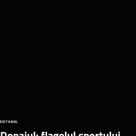
EDITORIAL
Dopajul: flagelul sportului