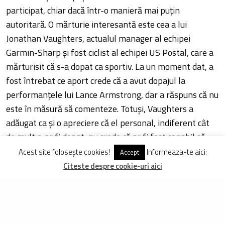
participat, chiar dacă într-o manieră mai puțin
autoritară. O mărturie interesantă este cea a lui
Jonathan Vaughters, actualul manager al echipei
Garmin-Sharp și fost ciclist al echipei US Postal, care a
mărturisit că s-a dopat ca sportiv. La un moment dat, a
fost întrebat ce aport crede că a avut dopajul la
performanțele lui Lance Armstrong, dar a răspuns că nu
este în măsură să comenteze. Totuși, Vaughters a
adăugat ca și o apreciere că el personal, indiferent cât
de mult s-ar fi dopat, nu crede că ar fi fost capabil să
egaleze rezultatele texanului. Și Bernhard Kohl,
Acest site folosește cookies!
Informeaza-te aici:
Accept
câștigătorul tricoului alb cu buline roșii din Turul Franței
Citeste despre cookie-uri aici
2008 căruia i s-a retras acest titlu în urma unui control
pozitiv, a ieșit la rampă cu niște mărturii. Austriacul
atunci în vârstă de 26 de ani relata că se dopa continuu
de la vârsta de 19 ani, folosind absolut toate