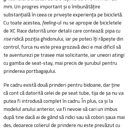
mm. Un progres important și o îmbunătățire
substanțială în ceea ce privește experiența pe bicicletă.
Cu toate acestea,
feeling
-ul nu se apropie de bicicletele
de XC Race datorită unor detalii care contează: pipa cu
rise
ridică poziția ghidonului, iar pe poteci îți răpește din
control, furca nu este prea grozavă deci e mai dificil să
te aventurezi pe trasee mai solicitante, iar uneori atingi
cu gamba de seat-stay, mai precis de șurubul pentru
prinderea portbagajului.
Pe cadru există două prinderi pentru bidoane, dar ține
că cont că datorită celei de pe seat tube, tija de șa nu va
putea fi introdusă complet în cadru. În plus, ca și la
modelul anului anterior, va fi nevoie să cari un imbus
după tine dacă ai de gând să ridici sau să cobori șaua mai
des, deoarece colierul de prindere nu este prevăzut cu