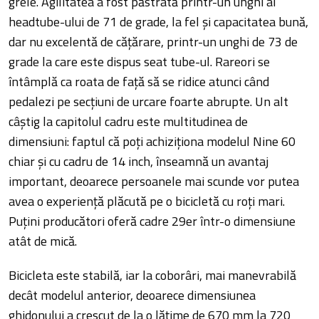
grele. Agilitatea a fost păstrată printr-un unghi al
headtube-ului de 71 de grade, la fel și capacitatea bună,
dar nu excelentă de cățărare, printr-un unghi de 73 de
grade la care este dispus seat tube-ul. Rareori se
întâmplă ca roata de față să se ridice atunci când
pedalezi pe secțiuni de urcare foarte abrupte. Un alt
câștig la capitolul cadru este multitudinea de
dimensiuni: faptul că poți achiziționa modelul Nine 60
chiar și cu cadru de 14 inch, înseamnă un avantaj
important, deoarece persoanele mai scunde vor putea
avea o experiență plăcută pe o bicicletă cu roți mari.
Puțini producători oferă cadre 29er într-o dimensiune
atât de mică.
Bicicleta este stabilă, iar la coborâri, mai manevrabilă
decât modelul anterior, deoarece dimensiunea
ghidonului a crescut de la o lățime de 670 mm la 720