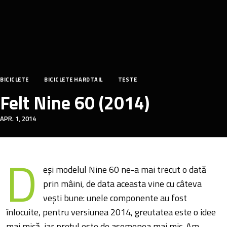
BICICLETE
BICICLETE HARDTAIL
TESTE
Felt Nine 60 (2014)
APR. 1, 2014
D
eși modelul Nine 60 ne-a mai trecut o dată
prin mâini, de data aceasta vine cu câteva
vești bune: unele componente au fost
înlocuite, pentru versiunea 2014, greutatea este o idee
mai mică, iar prețul este de asemenea mai mic. Am