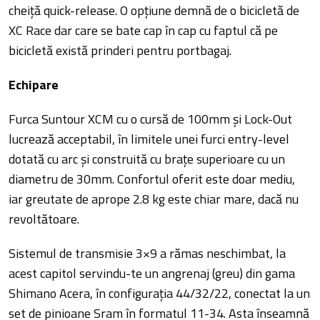
cheiță quick-release. O opțiune demnă de o bicicletă de
XC Race dar care se bate cap în cap cu faptul că pe
bicicletă există prinderi pentru portbagaj.
Echipare
Furca Suntour XCM cu o cursă de 100mm și Lock-Out
lucrează acceptabil, în limitele unei furci entry-level
dotată cu arc și construită cu brațe superioare cu un
diametru de 30mm. Confortul oferit este doar mediu,
iar greutate de aprope 2.8 kg este chiar mare, dacă nu
revoltătoare.
Sistemul de transmisie 3×9 a rămas neschimbat, la
acest capitol servindu-te un angrenaj (greu) din gama
Shimano Acera, în configurația 44/32/22, conectat la un
set de pinioane Sram în formatul 11-34. Asta înseamnă