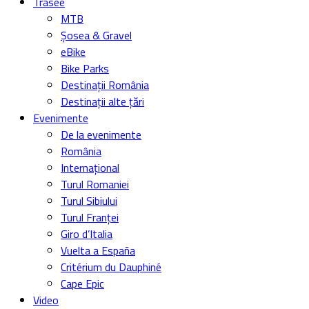
Trasee
MTB
Șosea & Gravel
eBike
Bike Parks
Destinații România
Destinații alte țări
Evenimente
De la evenimente
România
Internațional
Turul Romaniei
Turul Sibiului
Turul Franței
Giro d’Italia
Vuelta a España
Critérium du Dauphiné
Cape Epic
Video