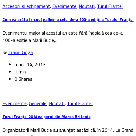
Accesorii si echipament
,
Evenimente
,
Noutati
,
Turul Frantei
Cum va arăta tricoul galben a celei de-a 100-a ediții a Turului Franței
Evenimentul major al acestui an este fără îndoială cea de-a
100-a ediție a Marii Bucle,…
de
Traian Goga
mart. 14, 2013
1 min
0 Shares
Evenimente
,
Generale
,
Noutati
,
Turul Frantei
Turul Franței 2014 va porni din Marea Britanie
Organizatorii Marii Bucle au anunțat astăzi că, în 2014, Le Grand