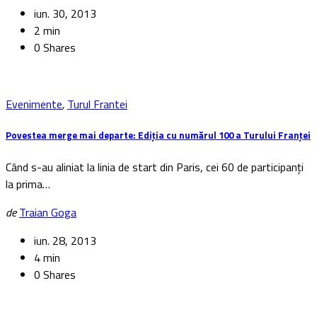
iun. 30, 2013
2 min
0 Shares
Evenimente
,
Turul Frantei
Povestea merge mai departe: Ediția cu numărul 100 a Turului Franței
Când s-au aliniat la linia de start din Paris, cei 60 de participanți
la prima…
de
Traian Goga
iun. 28, 2013
4 min
0 Shares