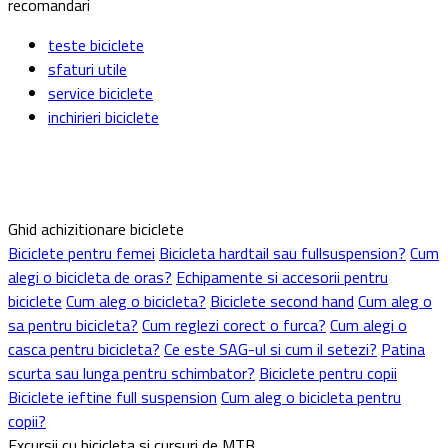
recomandari
teste biciclete
sfaturi utile
service biciclete
inchirieri biciclete
Ghid achizitionare biciclete
Biciclete pentru femei
Bicicleta hardtail sau fullsuspension?
Cum
alegi o bicicleta de oras?
Echipamente si accesorii pentru
biciclete
Cum aleg o bicicleta?
Biciclete second hand
Cum aleg o
sa pentru bicicleta?
Cum reglezi corect o furca?
Cum alegi o
casca pentru bicicleta?
Ce este SAG-ul si cum il setezi?
Patina
scurta sau lunga pentru schimbator?
Biciclete pentru copii
Biciclete ieftine full suspension
Cum aleg o bicicleta pentru
copii?
Excursii cu bicicleta si cursuri de MTB