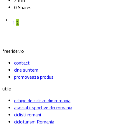
2 min
0 Shares
Paginație
1
2
articole
freerider.ro
contact
cine suntem
promoveaza produs
utile
echipe de ciclism din romania
asociatii sportive din romania
ciclisti romani
cicloturism Romania