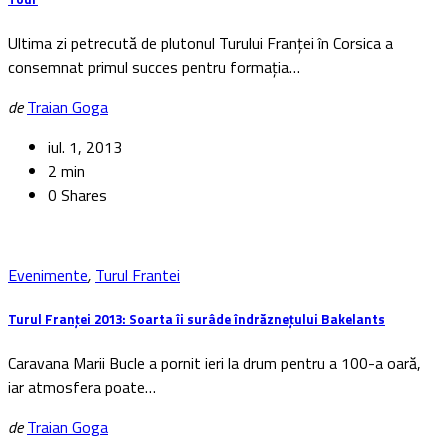
Ultima zi petrecută de plutonul Turului Franței în Corsica a
consemnat primul succes pentru formația…
de
Traian Goga
iul. 1, 2013
2 min
0 Shares
Evenimente
,
Turul Frantei
Turul Franței 2013: Soarta îi surâde îndrăznețului Bakelants
Caravana Marii Bucle a pornit ieri la drum pentru a 100-a oară,
iar atmosfera poate…
de
Traian Goga