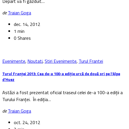
Depart va fi găzduit…
de
Traian Goga
dec. 14, 2012
1 min
0 Shares
Evenimente
,
Noutati
,
Stiri Evenimente
,
Turul Frantei
Turul Franței 2013: Cea de-a 100-a ediție urcă de două ori pe l’Alpe
d’Huez
Astăzi a fost prezentat oficial traseul celei de-a 100-a ediții a
Turului Franței. În ediția…
de
Traian Goga
oct. 24, 2012