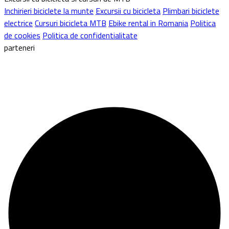
Inchirieri biciclete la munte
Excursii cu bicicleta
Plimbari biciclete
electrice
Cursuri bicicleta MTB
Ebike rental in Romania
Politica
de cookies
Politica de confidentialitate
parteneri