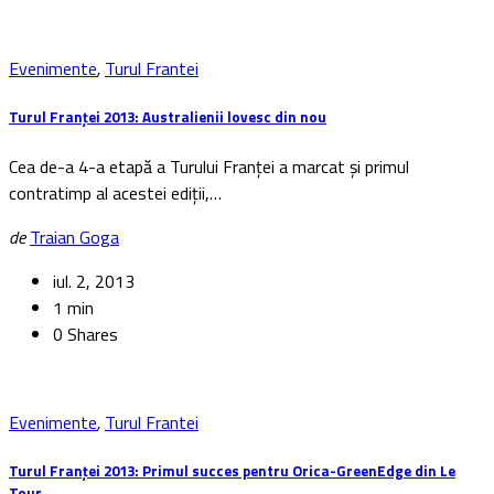
Evenimente
,
Turul Frantei
Turul Franței 2013: Australienii lovesc din nou
Cea de-a 4-a etapă a Turului Franței a marcat și primul
contratimp al acestei ediții,…
de
Traian Goga
iul. 2, 2013
1 min
0 Shares
Evenimente
,
Turul Frantei
Turul Franței 2013: Primul succes pentru Orica-GreenEdge din Le
Tour