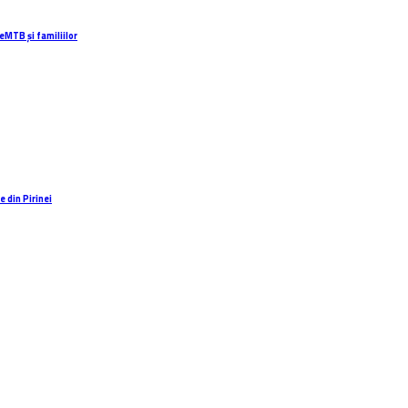
eMTB și familiilor
 din Pirinei