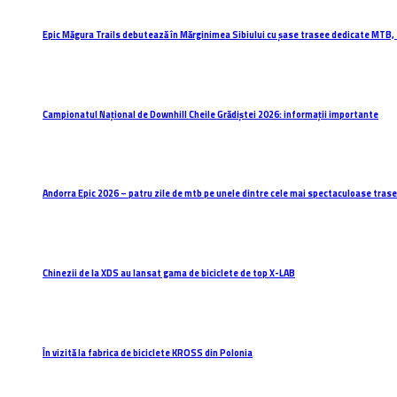
Epic Măgura Trails debutează în Mărginimea Sibiului cu șase trasee dedicate MTB, 
Campionatul Național de Downhill Cheile Grădiștei 2026: informații importante
Andorra Epic 2026 – patru zile de mtb pe unele dintre cele mai spectaculoase trasee
Chinezii de la XDS au lansat gama de biciclete de top X-LAB
În vizită la fabrica de biciclete KROSS din Polonia