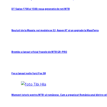
DT Swiss 1700 și 1500: noua generație de roți MTB
Noutati de la Maxxis: noi modele pe 32, Aspen AT si un upgrade la MaxxTerra
Brembo a lansat oficial franele de MTB GR-PRO
Fox a lansat noile furci Fox 38
Moment istoric pentru MTB-ul românesc. Cum a organizat România unul dintre cel