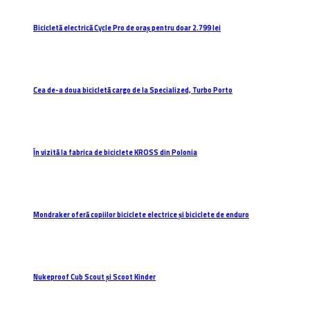
Bicicletă electrică Cycle Pro de oraș pentru doar 2.799 lei
Cea de-a doua bicicletă cargo de la Specialized, Turbo Porto
În vizită la fabrica de biciclete KROSS din Polonia
Mondraker oferă copiilor biciclete electrice și biciclete de enduro
Nukeproof Cub Scout și Scoot Kinder