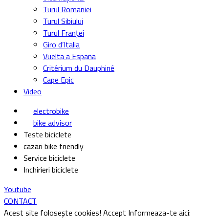
Turul Romaniei
Turul Sibiului
Turul Franței
Giro d’Italia
Vuelta a España
Critérium du Dauphiné
Cape Epic
Video
electrobike
bike advisor
Teste biciclete
cazari bike friendly
Service biciclete
Inchirieri biciclete
Youtube
CONTACT
Acest site folosește cookies!
Accept
Informeaza-te aici: