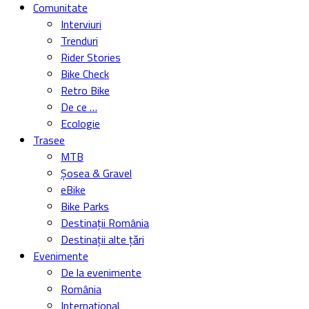
Comunitate
Interviuri
Trenduri
Rider Stories
Bike Check
Retro Bike
De ce …
Ecologie
Trasee
MTB
Șosea & Gravel
eBike
Bike Parks
Destinații România
Destinații alte țări
Evenimente
De la evenimente
România
Internațional