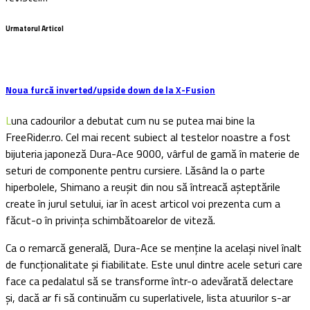
Urmatorul Articol
Noua furcă inverted/upside down de la X-Fusion
Luna cadourilor a debutat cum nu se putea mai bine la
FreeRider.ro. Cel mai recent subiect al testelor noastre a fost
bijuteria japoneză Dura-Ace 9000, vârful de gamă în materie de
seturi de componente pentru cursiere. Lăsând la o parte
hiperbolele, Shimano a reușit din nou să întreacă așteptările
create în jurul setului, iar în acest articol voi prezenta cum a
făcut-o în privința schimbătoarelor de viteză.
Ca o remarcă generală, Dura-Ace se menține la același nivel înalt
de funcționalitate și fiabilitate. Este unul dintre acele seturi care
face ca pedalatul să se transforme într-o adevărată delectare
și, dacă ar fi să continuăm cu superlativele, lista atuurilor s-ar