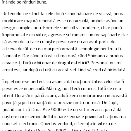
întinde pe rânduri bune.
Referindu-ne strict la cele două schimbătoare de viteză, prima
modificare majoră reperată este cea vizuală, ambele având un
design complet nou. Formele sunt ultra-moderne, chiar parcă
împrumutate din viitor, agresive și transmit un mesaj foarte clar
că avem de-a face cu niște piese care nu au avut parte de
altceva decât de cea mai performantă tehnologie pentru a fi
fabricate. Dar când a fost ultima oară când Shimano a produs
ceva ce-ți fură ochii doar de dragul esteticii? Personal, nu-mi
amintesc, iar după o tură cu acest set tind să cred că niciodată.
Împletindu-se perfect cu aspectul, funcționalitatea celor două
piese este impecabilă. Mă rog, nu diferă cu nimic față de ce a
oferit Dura-Ace până acum, adică zero compromisuri în această
privință și performanță de o precizie metronomică. De fapt,
ținând cont că Dura-Ace 9000 este un set mecanic, parcă dă
naștere unor semne de întrebare serioase privind achiziționarea
unui set electronic. Obiectiv vorbind, diferența în viteza de
schimbare dintre Dura-Ace 9000 și Dura-Ace Di2 este