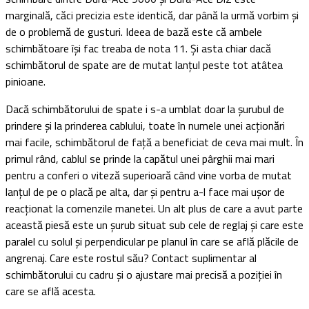
marginală, căci precizia este identică, dar până la urmă vorbim și
de o problemă de gusturi. Ideea de bază este că ambele
schimbătoare își fac treaba de nota 11. Și asta chiar dacă
schimbătorul de spate are de mutat lanțul peste tot atâtea
pinioane.
Dacă schimbătorului de spate i s-a umblat doar la șurubul de
prindere și la prinderea cablului, toate în numele unei acționări
mai facile, schimbătorul de față a beneficiat de ceva mai mult. În
primul rând, cablul se prinde la capătul unei pârghii mai mari
pentru a conferi o viteză superioară când vine vorba de mutat
lanțul de pe o placă pe alta, dar și pentru a-l face mai ușor de
reacționat la comenzile manetei. Un alt plus de care a avut parte
această piesă este un șurub situat sub cele de reglaj și care este
paralel cu solul și perpendicular pe planul în care se află plăcile de
angrenaj. Care este rostul său? Contact suplimentar al
schimbătorului cu cadru și o ajustare mai precisă a poziției în
care se află acesta.