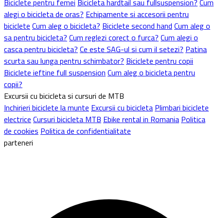
Biciclete pentru femei
Bicicleta hardtail sau fullsuspension?
Cum
alegi o bicicleta de oras?
Echipamente si accesorii pentru
biciclete
Cum aleg o bicicleta?
Biciclete second hand
Cum aleg o
sa pentru bicicleta?
Cum reglezi corect o furca?
Cum alegi o
casca pentru bicicleta?
Ce este SAG-ul si cum il setezi?
Patina
scurta sau lunga pentru schimbator?
Biciclete pentru copii
Biciclete ieftine full suspension
Cum aleg o bicicleta pentru
copii?
Excursii cu bicicleta si cursuri de MTB
Inchirieri biciclete la munte
Excursii cu bicicleta
Plimbari biciclete
electrice
Cursuri bicicleta MTB
Ebike rental in Romania
Politica
de cookies
Politica de confidentialitate
parteneri