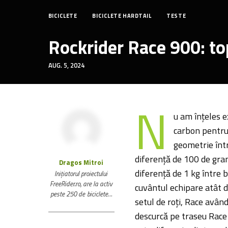
BICICLETE
BICICLETE HARDTAIL
TESTE
Rockrider Race 900: to
AUG. 5, 2024
N
u am înțeles e
carbon pentru 
geometrie într
diferență de 100 de gram
Dragos Mitroi
diferență de 1 kg între 
Inițiatorul proiectului
FreeRider.ro, are la activ
cuvântul echipare atât de
peste 250 de biciclete…
setul de roți, Race avâ
descurcă pe traseu Race 9