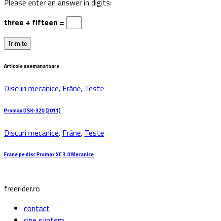
Please enter an answer in digits:
three + fifteen =
Articole asemanatoare
Discuri mecanice
,
Frâne
,
Teste
Promax DSK-320 (2011)
Discuri mecanice
,
Frâne
,
Teste
Frane pe disc Promax XC 3.0 Mecanice
freerider.ro
contact
cine suntem