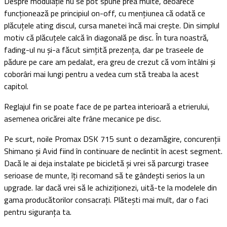
Despre modulație nu se pot spune prea multe, deoarece
funcționează pe principiul on-off, cu mențiunea că odată ce
plăcuțele ating discul, cursa manetei încă mai crește. Din simplul
motiv că plăcuțele calcă în diagonală pe disc. În tura noastră,
fading-ul nu și-a făcut simțită prezența, dar pe traseele de
pădure pe care am pedalat, era greu de crezut că vom întâlni și
coborâri mai lungi pentru a vedea cum stă treaba la acest
capitol.
Reglajul fin se poate face de pe partea interioară a etrierului,
asemenea oricărei alte frâne mecanice pe disc.
Pe scurt, noile Promax DSK 715 sunt o dezamăgire, concurenții
Shimano și Avid fiind în continuare de neclintit în acest segment.
Dacă le ai deja instalate pe bicicletă și vrei să parcurgi trasee
serioase de munte, îți recomand să te gândești serios la un
upgrade. Iar dacă vrei să le achiziționezi, uită-te la modelele din
gama producătorilor consacrați. Plătești mai mult, dar o faci
pentru siguranța ta.