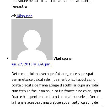
de franare pe care il aveti decat sa aruncati banii pe
fereastra.
Răspunde
Vlad
spune:
iun. 27, 2013 la 3:48 pm
Detin modelul mai vechi pe fat aorganice si pe spate
semimetalice palcutzele… de mentionat faptul ca nu
toata placuta de frana atinge discul!!! iar dupa un rodaj
cum trebuie facut va spun ca tin foarte bine chiar , spun
foarte bine pentur ca mi-am terminat bucsele la furca de
la franele acestea , mia trebuie spus faptul ca sunt de