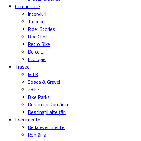
Comunitate
Interviuri
Trenduri
Rider Stories
Bike Check
Retro Bike
De ce …
Ecologie
Trasee
MTB
Șosea & Gravel
eBike
Bike Parks
Destinații România
Destinații alte țări
Evenimente
De la evenimente
România