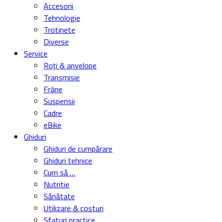
Accesorii
Tehnologie
Trotinete
Diverse
Service
Roți & anvelope
Transmisie
Frâne
Suspensii
Cadre
eBike
Ghiduri
Ghiduri de cumpărare
Ghiduri tehnice
Cum să …
Nutritie
Sănătate
Utilizare & costuri
Sfaturi practice