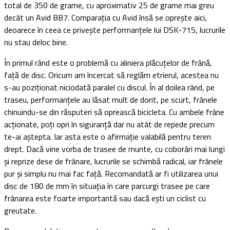
total de 350 de grame, cu aproximativ 25 de grame mai greu
decât un Avid BB7. Comparația cu Avid însă se oprește aici,
deoarece în ceea ce privește performanțele lui DSK-715, lucrurile
nu stau deloc bine.
În primul rând este o problemă cu aliniera plăcuțelor de frână,
față de disc. Oricum am încercat să reglăm etrierul, acestea nu
s-au poziționat niciodată paralel cu discul. În al doilea rând, pe
traseu, performanțele au lăsat mult de dorit, pe scurt, frânele
chinuindu-se din răsputeri să oprească bicicleta. Cu ambele frâne
acționate, poți opri în siguranță dar nu atât de repede precum
te-ai aștepta. Iar asta este o afirmație valabilă pentru teren
drept. Dacă vine vorba de trasee de munte, cu coborâri mai lungi
și reprize dese de frânare, lucrurile se schimbă radical, iar frânele
pur și simplu nu mai fac față. Recomandată ar fi utilizarea unui
disc de 180 de mm în situația în care parcurgi trasee pe care
frânarea este foarte importantă sau dacă ești un ciclist cu
greutate.