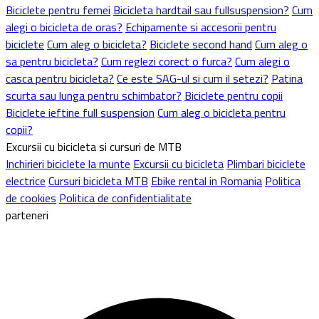
Biciclete pentru femei
Bicicleta hardtail sau fullsuspension?
Cum
alegi o bicicleta de oras?
Echipamente si accesorii pentru
biciclete
Cum aleg o bicicleta?
Biciclete second hand
Cum aleg o
sa pentru bicicleta?
Cum reglezi corect o furca?
Cum alegi o
casca pentru bicicleta?
Ce este SAG-ul si cum il setezi?
Patina
scurta sau lunga pentru schimbator?
Biciclete pentru copii
Biciclete ieftine full suspension
Cum aleg o bicicleta pentru
copii?
Excursii cu bicicleta si cursuri de MTB
Inchirieri biciclete la munte
Excursii cu bicicleta
Plimbari biciclete
electrice
Cursuri bicicleta MTB
Ebike rental in Romania
Politica
de cookies
Politica de confidentialitate
parteneri