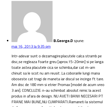
B.George.D
spune:
mai 16, 2013 la 9:35 pm
Intr-adevar sunt o dezamagire:placutele calca stramb pe
disc,se regleaza foarte greu [aprox.15-20min] si pe langa
toate astea placutele cica se schimba,dar cat m-am
chinuit sa le scot nu am reusit .La coborarile lungi mana
oboseste cat tragi de maneta iar discul se incinge ft tare.
Am disc de 180 mm si etrier Promax [model de acum vreo
3 ani]. CONCLUZIE: n-au schimbat absolut nimic la acest
produs in afara de design. NU AVETI BANII NECESARI PT
FRANE MAI BUNE,NU CUMPARATI.Ramaneti la sistemul