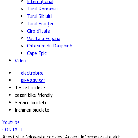
Internațional
Turul Romaniei
Turul Sibiului
Turul Franței
Giro d’Italia
Vuelta a España
Critérium du Dauphiné
Cape Epic
Video
electrobike
bike advisor
Teste biciclete
cazari bike friendly
Service biciclete
Inchirieri biciclete
Youtube
CONTACT
Acest site folosește cookies!
Accept
Informeaza-te aici: