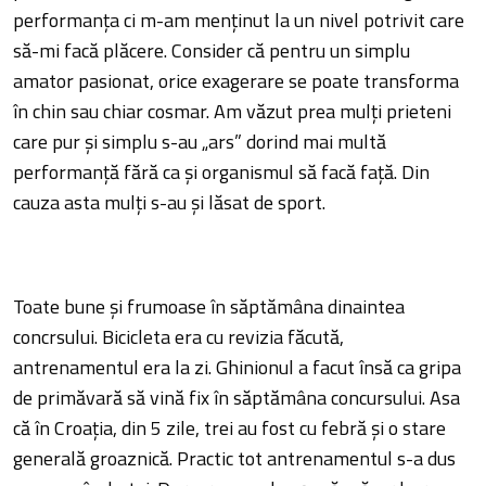
performanţa ci m-am menţinut la un nivel potrivit care
să-mi facă plăcere. Consider că pentru un simplu
amator pasionat, orice exagerare se poate transforma
în chin sau chiar cosmar. Am văzut prea mulţi prieteni
care pur şi simplu s-au „ars” dorind mai multă
performanţă fără ca şi organismul să facă faţă. Din
cauza asta mulţi s-au şi lăsat de sport.
Toate bune şi frumoase în săptămâna dinaintea
concrsului. Bicicleta era cu revizia făcută,
antrenamentul era la zi. Ghinionul a facut însă ca gripa
de primăvară să vină fix în săptămâna concursului. Asa
că în Croaţia, din 5 zile, trei au fost cu febră şi o stare
generală groaznică. Practic tot antrenamentul s-a dus