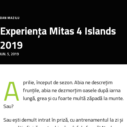
DAN MAZILU
Experienţa Mitas 4 Islands
2019
IUN. 5, 2019
A
prilie, început de sezon. Abia ne descreţim
frunţile, abia ne dezmorţim oasele după iarna
lungă, grea şi cu foarte multă zăpadă la munte.
Sau?
Sau eşti demult intrat în priză, cu antrenamentul la zi şi