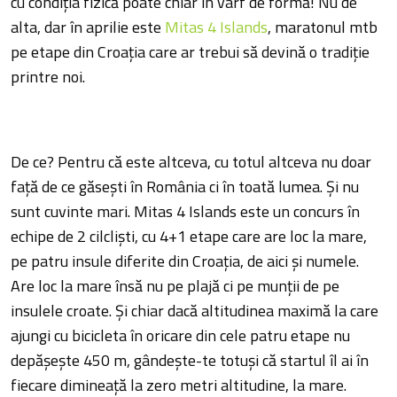
cu condiţia fizică poate chiar în vârf de formă! Nu de
alta, dar în aprilie este
Mitas 4 Islands
, maratonul mtb
pe etape din Croaţia care ar trebui să devină o tradiţie
printre noi.
De ce? Pentru că este altceva, cu totul altceva nu doar
faţă de ce găseşti în România ci în toată lumea. Şi nu
sunt cuvinte mari. Mitas 4 Islands este un concurs în
echipe de 2 cilclişti, cu 4+1 etape care are loc la mare,
pe patru insule diferite din Croaţia, de aici şi numele.
Are loc la mare însă nu pe plajă ci pe munţii de pe
insulele croate. Şi chiar dacă altitudinea maximă la care
ajungi cu bicicleta în oricare din cele patru etape nu
depăşeşte 450 m, gândeşte-te totuşi că startul îl ai în
fiecare dimineaţă la zero metri altitudine, la mare.