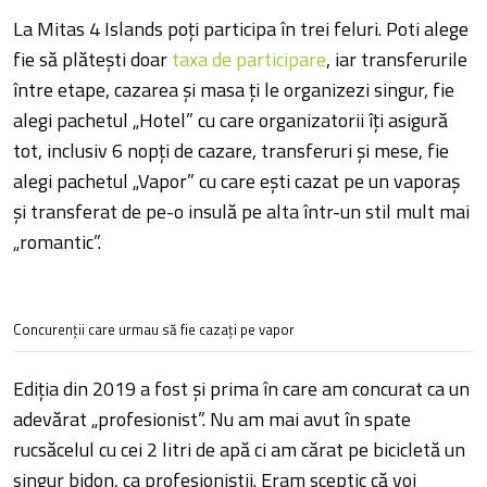
La Mitas 4 Islands poţi participa în trei feluri. Poti alege
fie să plăteşti doar
taxa de participare
, iar transferurile
între etape, cazarea şi masa ţi le organizezi singur, fie
alegi pachetul „Hotel” cu care organizatorii îţi asigură
tot, inclusiv 6 nopţi de cazare, transferuri şi mese, fie
alegi pachetul „Vapor” cu care eşti cazat pe un vaporaş
şi transferat de pe-o insulă pe alta într-un stil mult mai
„romantic”.
Concurenţii care urmau să fie cazaţi pe vapor
Ediţia din 2019 a fost şi prima în care am concurat ca un
adevărat „profesionist”. Nu am mai avut în spate
rucsăcelul cu cei 2 litri de apă ci am cărat pe bicicletă un
singur bidon, ca profesioniştii. Eram sceptic că voi