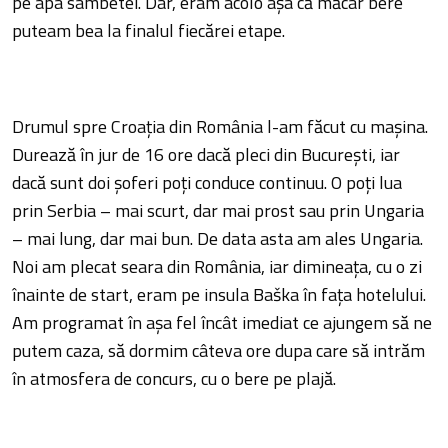
pe apa sâmbetei. Dar, eram acolo aşa că măcar bere
puteam bea la finalul fiecărei etape.
Drumul spre Croaţia din România l-am făcut cu maşina.
Durează în jur de 16 ore dacă pleci din Bucureşti, iar
dacă sunt doi şoferi poţi conduce continuu. O poţi lua
prin Serbia – mai scurt, dar mai prost sau prin Ungaria
– mai lung, dar mai bun. De data asta am ales Ungaria.
Noi am plecat seara din România, iar dimineaţa, cu o zi
înainte de start, eram pe insula Baška în faţa hotelului.
Am programat în aşa fel încât imediat ce ajungem să ne
putem caza, să dormim câteva ore dupa care să intrăm
în atmosfera de concurs, cu o bere pe plajă.