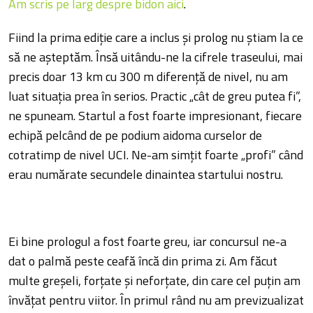
Am scris pe larg despre bidon aici
.
Fiind la prima ediţie care a inclus şi prolog nu ştiam la ce
să ne aşteptăm. Însă uitându-ne la cifrele traseului, mai
precis doar 13 km cu 300 m diferenţă de nivel, nu am
luat situaţia prea în serios. Practic „cât de greu putea fi”,
ne spuneam. Startul a fost foarte impresionant, fiecare
echipă pelcând de pe podium aidoma curselor de
cotratimp de nivel UCI. Ne-am simţit foarte „profi” când
erau numărate secundele dinaintea startului nostru.
Ei bine prologul a fost foarte greu, iar concursul ne-a
dat o palmă peste ceafă încă din prima zi. Am făcut
multe greşeli, forţate şi neforţate, din care cel puţin am
învăţat pentru viitor. În primul rând nu am previzualizat