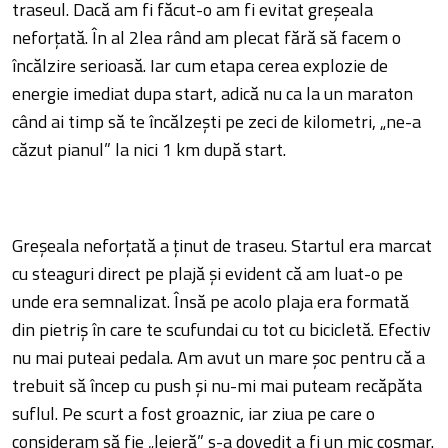
traseul. Dacă am fi făcut-o am fi evitat greşeala
neforţată. În al 2lea rând am plecat fără să facem o
încălzire serioasă. Iar cum etapa cerea explozie de
energie imediat dupa start, adică nu ca la un maraton
când ai timp să te încălzeşti pe zeci de kilometri, „ne-a
căzut pianul” la nici 1 km după start.
Greşeala neforţată a ţinut de traseu. Startul era marcat
cu steaguri direct pe plajă şi evident că am luat-o pe
unde era semnalizat. Însă pe acolo plaja era formată
din pietriş în care te scufundai cu tot cu bicicletă. Efectiv
nu mai puteai pedala. Am avut un mare şoc pentru că a
trebuit să încep cu push şi nu-mi mai puteam recăpăta
suflul. Pe scurt a fost groaznic, iar ziua pe care o
consideram să fie „lejeră” s-a dovedit a fi un mic coşmar.