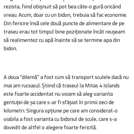
rezista, fiind obişnuit să pot bea câte-o gură oricând
vreau. Acum, doar cu un bidon, trebuia să fac economie.
Din fericire însă cele două puncte de alimentare de pe
traseu erau tot timpul bine poziţionate încât reuşeam
să realimentez cu apă înainte să se termine apa din
bidon.
A doua “dilemă” a fost cum să transport sculele dacă nu
mai am rucsacul. Ştiind că traseul la Mitas 4 Islands
este foarte accidentat nu voiam să aleg varianta
gentuţei de şa care s-ar fi sfâşiat în primii zeci de
kilometri. Singura opţiune pe care am considerat-o
viabila a fost varianta cu bidonul de scule, care s-a
dovedit de altfel o alegere foarte fericită.