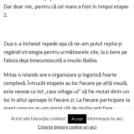
Dar doar mic, pentru că cel mare a fost în timpul etapei
2.
Ziua s-a încheiat repede aşa că ne-am putut replia şi
regândi strategia pentru următoarele zile, la o bere pe
faleza deja binecunoscută a insulei Baška.
Mitas 4 Islands are o organizare şi logistică foarte
complexă. Întrucât etapele au loc fiecare pe altă insulă,
este nevoie ca tot „race village-ul” să fie mutat dintr-un
loc în altul aproape în fiecare zi. La fiecare participare la
acest concurs m-am mirat cât de multe poţi face
dimineaţa înainte de start. În zilele când se schimba şi
Acest site folosește cookies!
Informeaza-te aici:
Accept
hotelul, trezirea de dimineaţa este la ora 6, asta pentru
Citeste despre cookie-uri aici
că trebuie timp să-ţi faci bagajul, dar şi să mănânci. La