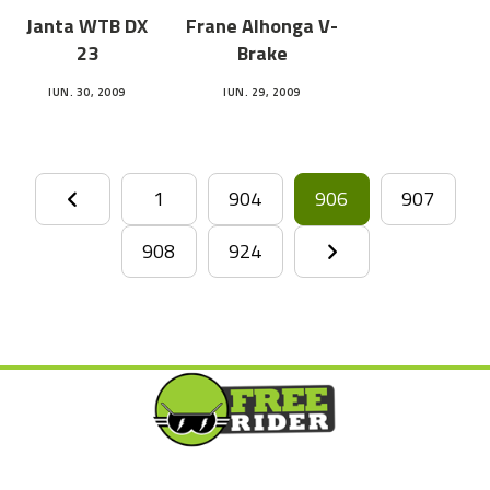
Janta WTB DX
Frane Alhonga V-
23
Brake
IUN. 30, 2009
IUN. 29, 2009
1
904
906
907
908
924