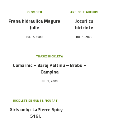
PROMOTII
ARTICOLE
,
GHIDURI
Frana hidraulica Magura
Jocuri cu
Julie
biciclete
IUL. 2, 2009
IUL. 1, 2009
TRASEE BICICLETA
Comarnic – Baraj Paltinu – Brebu –
Campina
IUL. 1, 2009
BICICLETE DE MUNTE
,
NOUTATI
Girls only : LaPierre Spicy
516 L