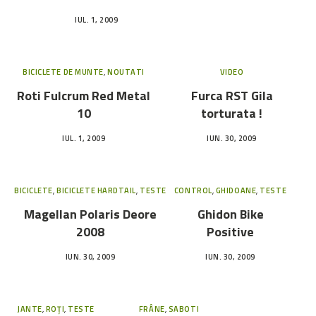
IUL. 1, 2009
BICICLETE DE MUNTE
,
NOUTATI
VIDEO
Roti Fulcrum Red Metal
Furca RST Gila
10
torturata !
IUL. 1, 2009
IUN. 30, 2009
BICICLETE
,
BICICLETE HARDTAIL
,
TESTE
CONTROL
,
GHIDOANE
,
TESTE
Magellan Polaris Deore
Ghidon Bike
2008
Positive
IUN. 30, 2009
IUN. 30, 2009
JANTE
,
ROȚI
,
TESTE
FRÂNE
,
SABOTI